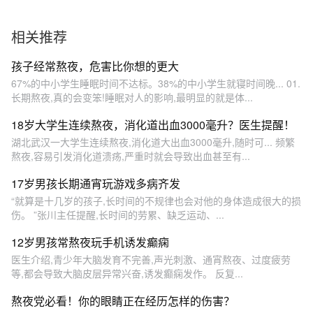
相关推荐
孩子经常熬夜，危害比你想的更大
67%的中小学生睡眠时间不达标。38%的中小学生就寝时间晚... 01.
长期熬夜,真的会变笨!睡眠对人的影响,最明显的就是体...
18岁大学生连续熬夜，消化道出血3000毫升？医生提醒！
湖北武汉一大学生连续熬夜,消化道大出血3000毫升,随时可... 频繁
熬夜,容易引发消化道溃疡,严重时就会导致出血甚至有...
17岁男孩长期通宵玩游戏多病齐发
“就算是十几岁的孩子,长时间的不规律也会对他的身体造成很大的损
伤。 ”张川主任提醒,长时间的劳累、缺乏运动、...
12岁男孩常熬夜玩手机诱发癫痫
医生介绍,青少年大脑发育不完善,声光刺激、通宵熬夜、过度疲劳
等,都会导致大脑皮层异常兴奋,诱发癫痫发作。 反复...
熬夜党必看！你的眼睛正在经历怎样的伤害？