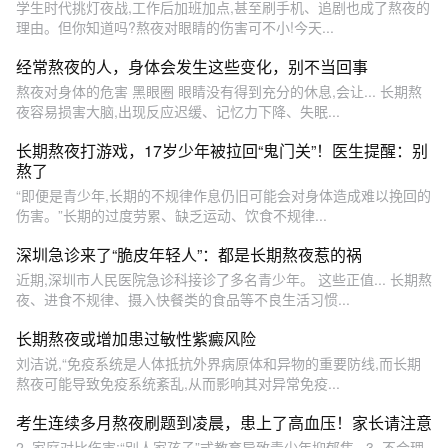
学生时代挑灯夜战,工作后加班加点,甚至刷手机、追剧也成了熬夜的
理由。但你知道吗?熬夜对眼睛的伤害可不小!今天...
经常熬夜的人，身体会发生这些变化，别不当回事
熬夜对身体的危害 黑眼圈 眼睛没有得到充分的休息,会让... 长期熬
夜容易损害大脑,出现反应迟缓、记忆力下降、失眠...
长期熬夜打游戏，17岁少年被拉回“鬼门关”！医生提醒：别
熬了
“即便是青少年,长期的不规律作息仍旧可能会对身体造成难以挽回的
伤害。”长期的过度劳累、缺乏运动、饮食不规律...
深圳急诊来了“脆皮年轻人”：都是长期熬夜惹的祸
近期,深圳市人民医院急诊科接诊了多名青少年。 这些正值... 长期熬
夜、进食不规律、摄入快餐类的食品等不良生活习惯...
长期熬夜或增加患过敏性紫癜风险
刘洁说,“免疫系统是人体抵抗外界病原体和异物的重要防线,而长期
熬夜可能导致免疫系统紊乱,从而影响其对异常免疫...
考生连续多月熬夜刷题到凌晨，患上了高血压！家长请注意
2. 家庭对比伤害:“别人家孩子”式教育导致青少年抑郁焦...3. 不合理