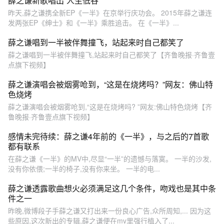
薛之谦新歌唱出“人生低谷”
昨天,薛之谦携全新EP《一半》在京举行庆功会。 2015年薛之谦连
发两张EP《绅士》和《一半》乘胜追击。 在《一半》...
薛之谦唱到一半被伴舞撞飞，站起来时自己都笑了
薛之谦唱到一半被伴舞撞飞,站起来时自己都笑了【齐鲁晚报·齐鲁壹
点旗下视频】
薛之谦演唱会被烟雾呛到，“这是在烧烤吗？”网友：佛山特
色烧烤
薛之谦演唱会被烟雾呛到,“这是在烧烤吗? ”网友:佛山特色烧烤【齐
鲁晚报·齐鲁壹点旗下视频】
感情未完待续：薛之谦4年前的《一半》，与之后的7首歌
都有联系
在薛之谦《一半》的MV中,尽显“一半”的遗憾与落寞。 一半的沙发,
没有你依偎;一半的椅子,没有你来坐。 一半的电...
薛之谦透露歌曲想火必须满足这几个条件，吻戏也是其中条
件之一
昨晚,微博段子手薛之谦又打出来一份良心广告,众所周知,... 因为这
些原因,这次新出的专辑,薛之谦便在mv里强行植入了...