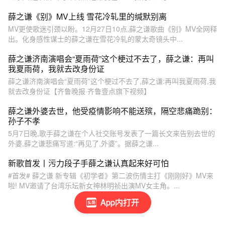
薛之谦《别》MV上线 雪花冷轧里的缄默别离
MV更使歌迷引颈以盼。12月27日10点,薛之谦歌曲《别》MV全网释
出。化身感性谋士的薛之谦在雪花冷轧的蒙太奇镜头中...
薛之谦济南演唱会“夏雨荷”这个梗过不去了，薛之谦：再叫
我夏雨荷，我就去改身份证
薛之谦济南演唱会“夏雨荷”这个梗过不去了,薛之谦:再叫我夏雨荷,我
就去改身份证【齐鲁晚报·齐鲁壹点旗下视频】
薛之谦外婆去世，他受疫情影响不能送殡，隔空悲痛跪别：
孙子不孝
5月7日晚,歌手薛之谦在个人社交账号发表了一篇长文来告别去世的
外婆,薛之谦悲痛写道:“再见了,外婆”。据薛之谦...
新歌首发丨污力段子手薛之谦认真起来好可怕
#首发# 薛之谦 新专辑《初学者》第二波伤情主打《刚刚好》MV来
啦! MV邀请了台湾乐坛新女神林明祯出演MV女主角。...
App内打开