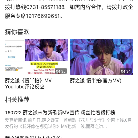
拨打热线0731-85571188。如需内容合作，请拨打政企
服务专席19176699651。
猜你喜欢
04:35
04:34
薛之谦《慢半拍》MV-
薛之谦-慢半拍(官方MV)
YouTube评论反应
相关推荐
160722 薛之谦未为新歌新MV宣传 粉丝忙着帮打榜
爱豆新闻讯 前几日,薛之谦又一首新歌《花儿与少年》全网上线,6月
发行的《我好像在哪见过你》MV也新上线,而薛之谦...