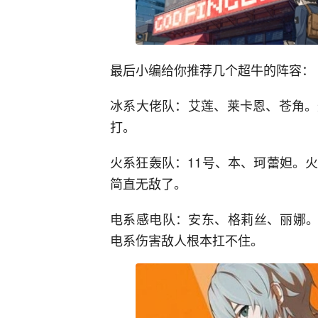
最后小编给你推荐几个超牛的阵容：
冰系大佬队：艾莲、莱卡恩、苍角。
打。
火系狂轰队：11号、本、珂蕾妲。
简直无敌了。
电系感电队：安东、格莉丝、丽娜。
电系伤害敌人根本扛不住。