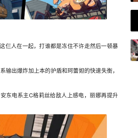
这仨人在一起，打谁都是冻住不许走然后一顿暴
火系输出爆炸加上本的护盾和珂蕾妲的快速失衡，
安东电系主C格莉丝给敌人上感电，丽娜再提升