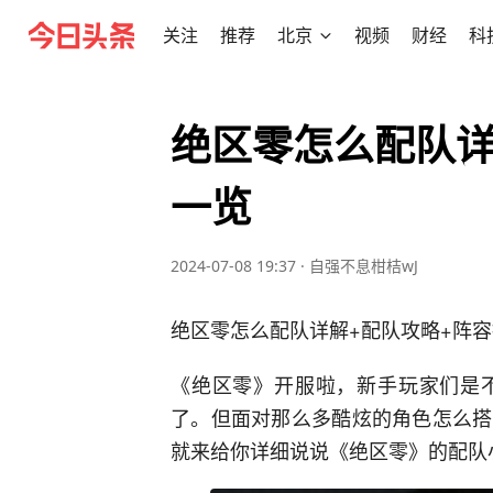
关注
推荐
北京
视频
财经
科
绝区零怎么配队详
一览
2024-07-08 19:37
·
自强不息柑桔wJ
绝区零怎么配队详解+配队攻略+阵
《绝区零》开服啦，新手玩家们是
了。但面对那么多酷炫的角色怎么搭
就来给你详细说说《绝区零》的配队