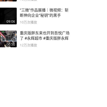
“三微”作品展播｜微视频：斩
断伸向企业“秘钥”的黑手
09:06
10万
次播放
重庆版胖东来也开到吾悦广场
了 #永辉超市 #重庆版胖永辉
00:50
12万
次播放