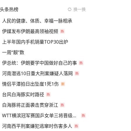
头条热榜
换一换
人民的健康、体质、幸福一脉相承
伊媒发布伊朗最高领袖视频
上半年国内手机销量TOP30出炉
一周“靓”数
伊总统：伊朗要学中国做好自己的事
河南潜逃10日重大刑案嫌疑人落网
情侣平潭拍日出坠崖1死1伤
台风白海豚实时路径
白海豚将正面袭击贯穿浙江
WTT横滨冠军赛国乒女单三将晋级四强
河南西平刑案嫌犯逃窜时伤害多人