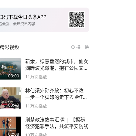
扫码下载今日头条APP
看最新、最热资讯内容
精彩视频
换一换
新余，绿意盎然的城市，仙女
湖畔波光潋滟，抱石公园文化
深邃……
03:00
11万
次播放
林伯渠外孙齐放：初心不改
一步一个脚印的走下去 #红船
论坛
03:49
11万
次播放
荆楚政法故事汇 ㉜ | 【揭秘
经济犯罪手法，共筑平安防线
02:08
10万
次播放