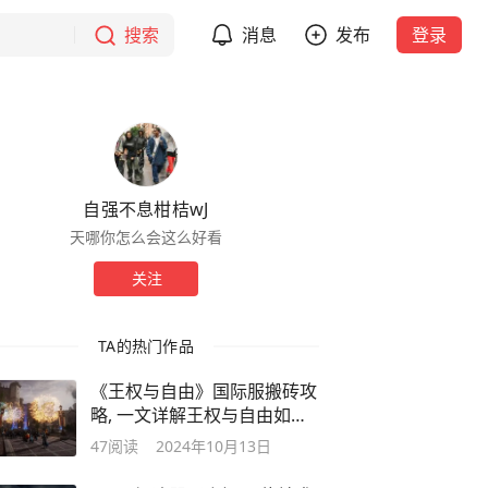
搜索
消息
发布
登录
自强不息柑桔wJ
天哪你怎么会这么好看
关注
TA的热门作品
《王权与自由》国际服搬砖攻
略, 一文详解王权与自由如何
搬砖
47
阅读
2024年10月13日