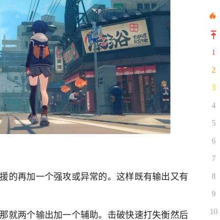
1
2
3
4
5
6
7
援的再加一个强攻或异常的。这样既有输出又有
8
9
10
那就两个输出加一个辅助。击破快速打失衡然后