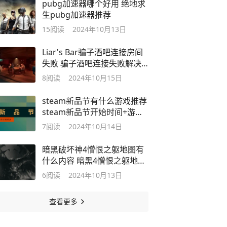
pubg加速器哪个好用 绝地求
生pubg加速器推荐
15
阅读
2024年10月13日
Liar's Bar骗子酒吧连接房间
失败 骗子酒吧连接失败解决
方法来了
8
阅读
2024年10月15日
steam新品节有什么游戏推荐
steam新品节开始时间+游戏
推荐
7
阅读
2024年10月14日
暗黑破坏神4憎恨之躯地图有
什么内容 暗黑4憎恨之躯地图
内容介绍
6
阅读
2024年10月13日
查看更多