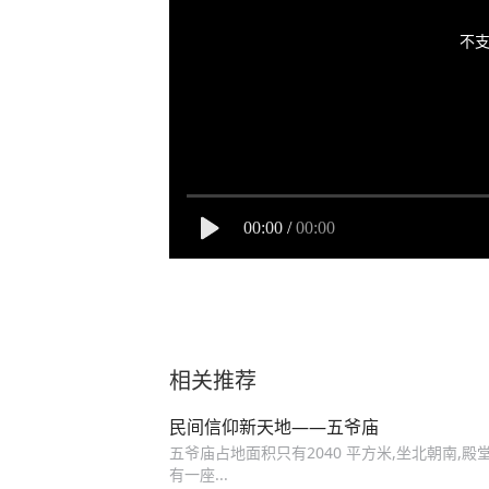
不支
00:00
/
00:00
相关推荐
民间信仰新天地——五爷庙
五爷庙占地面积只有2040 平方米,坐北朝南,
有一座...