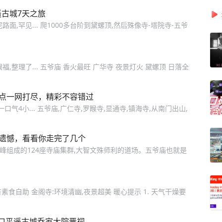
遥古城7天之旅
面,罕见... 爬1000多台阶到黛螺顶,然后殊像寺-塔院寺-五爷
整理了... 五爷庙 香火最旺 广华寺 夜景灯火 黛螺顶 日落全
景点一网打尽，精彩不容错过
气4小... 五爷庙,广仁寺,罗睺寺,显通寺,镇海寺,从南门出山,
会遗憾，看看你走完了几个
峰组成的124座寺庙集群,大智文殊师利的道场。五爷庙也就是
素食自助 金阁寺:环境清幽,夜景超美 暖心提示 1. 天气干燥要
口平遥古城乔家大院晋祠