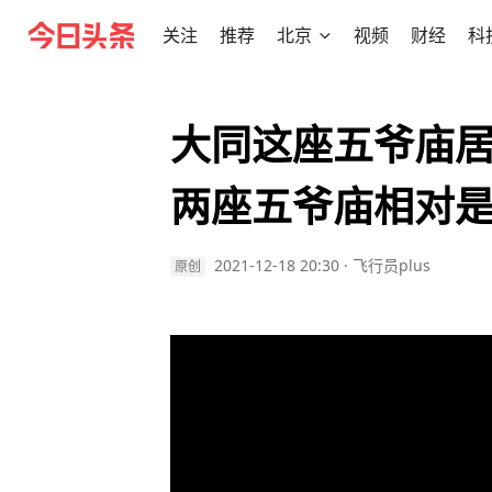
关注
推荐
北京
视频
财经
科
大同这座五爷庙居
两座五爷庙相对
2021-12-18 20:30
·
飞行员plus
原创