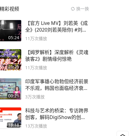
精彩视频
换一换
【官方 Live MV】刘若英《成
全》(2020刘若英陪你) #刘若
英 #成全
05:24
11万
次播放
【姆罗解析】深度解析《灵魂
骇客2》剧情缘何惊艳
21:25
11万
次播放
印度军事雄心勃勃但经济前景
不乐观，韩国也面临经济衰退
风险
00:21
3万
次播放
科技与艺术的桥梁：专访跨界
创客，解码DigiShow的创新
之路
18:18
13万
次播放