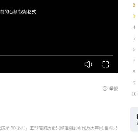
2
持的音频/视频格式
3
4
5
6
7
8
9
举报
10
殿堂房屋 30 多间。五爷庙的历史只能推溯到明代万历年间,当时只