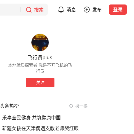
搜索
消息
发布
登录
飞行员plus
本地优质探索者 我是不开飞机的飞
行员
关注
头条热榜
换一换
乐享全民健身 共筑健康中国
新疆女孩在天津偶遇支教老师哭红眼