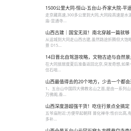
1500公里大同-恒山-五台山-乔家大院-平
走京藏高速,300多公里到大同,大同段高速是水泥路
庙-显通寺...
山西古建｜国宝无双！南北穿越一篇就够
从运城到大同走山西古建,虽然路途折腾但大饱眼福,
景 D15...
14日晋北自驾游攻略，文物古迹与自然
在大同旅居度夏后准备返回北京,突发奇想,如果一口
住石咀...
山西最值得去的20个地方，少去一个都
1、五台山中国四大佛教名山之首,是由一系列山
万佛阁,香...
山西深度游超强干货！吃住行景点全搞定
五爷庙附近:方便早起朝拜 普化禅寺:性价比高,有
多补...
山西全景五台山云冈石窟九龙壁悬空寺壶