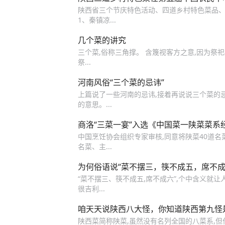
陕西省三个节庆特色活动、四道乡村特色菜品、
1、秦镇凉...
几个菜的讲究
三个菜,俗称三角撑。 含篾视客方之意,因为祭祀
祭...
河南风俗“三个菜的忌讳”
上篇说了一些河南的忌讳,接着再说说三个菜的忌讳
的意思。...
商洛“三菜一宴”入选《中国菜一陕菜菜系
中国烹饪协会组织专家审核,同意将陕菜40道名
名菜、主...
为何俗语说“菜不摆三，筷不成五，席不成
“菜不摆三、筷不成五,席不成六”,个中含义就让
很吉利...
咱天天说陕西八大怪，你知道陕西第九怪
陕西菜简称陕菜,虽然没有名列全国的八菜系,但作