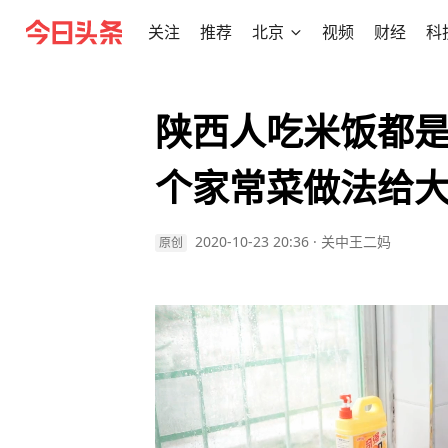
关注
推荐
北京
视频
财经
科
陕西人吃米饭都
个家常菜做法给
2020-10-23 20:36
·
关中王二妈
原创