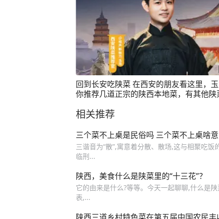
回到长安吃陕菜 在西安的朋友看这里，
你推荐几道正宗的陕西本地菜，有其他陕
荐的可以放在评论区哦 #回到长安吃陕菜
相关推荐
三个菜不上桌是民俗吗 三个菜不上桌啥意
三谐音为“散”,寓意着分散、散场,这与相聚吃
临刑...
陕西，美食什么是陕菜里的“十三花”？
它的由来是什么?等等。今天一起聊聊,什么是陕菜
表,...
陕西三道乡村特色菜在第五届中国农民丰