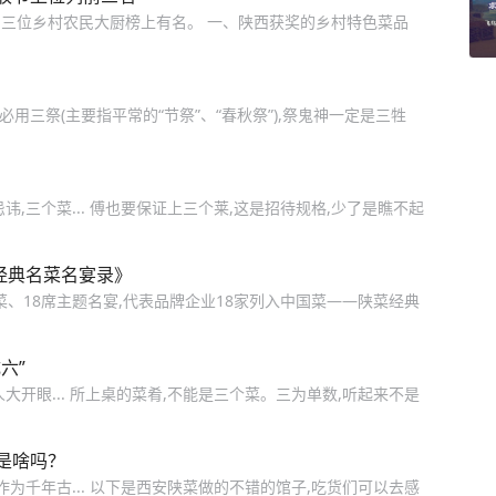
三位乡村农民大厨榜上有名。 一、陕西获奖的乡村特色菜品
必用三祭(主要指平常的“节祭”、“春秋祭”),祭鬼神一定是三牲
,三个菜... 傅也要保证上三个莱,这是招待规格,少了是瞧不起
经典名菜名宴录》
菜、18席主题名宴,代表品牌企业18家列入中国菜——陕菜经典
六”
人大开眼... 所上桌的菜肴,不能是三个菜。三为单数,听起来不是
是啥吗？
为千年古... 以下是西安陕菜做的不错的馆子,吃货们可以去感