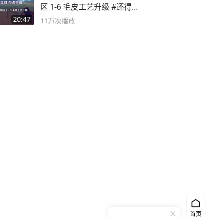
区 1-6 毛皮工艺升级 #还得是
主机大作
20:47
11万
次播放
首页