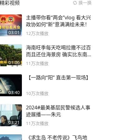
精彩视频
换一换
主播带你看“两会”vlog 看大兴
政协如何“新”意满满绘未来！
03:01
12万
次播放
海南旺季每天吃喝拉撒不过百
而且还住海景房 确实比东南
亚合适
01:06
11万
次播放
【一路向“阳” 直击第一现场】
03:40
10万
次播放
2024#最美基层民警候选人事
迹展播——朱元
03:21
11万
次播放
《求生岛 不老传说》飞鸟地