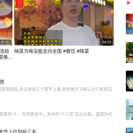
01:01
04:35
玉浩给
陕菜为啥没能走向全国 #餐饮 #陕菜
菜推
思
饭的意思相反,所以就说三个菜不上桌;也有地方习俗认为只有死囚
里的“十... 在陕西关中。关中的“十三花”又以大荔、蓝田为代
收节上位列前三名