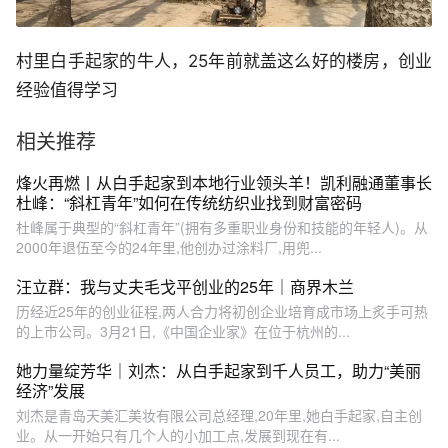
村里白手起家的牛人，25年前就盖这么好的楼房，创业
经验值得学习
相关推荐
烽火再燃丨从白手起家到本地行业领头羊！凯利融通董事长
杜峰：“斜杠青年”如何在传统纺织业找到财富密码
杜峰属于典型的“斜杠青年”(拥有多重职业身份和技能的年轻人)。从
2000年退伍至今的24年里,他创办过涂料厂,用兜...
汪立群：我与丈夫毛戈平创业的25年｜商界木兰
历经近25年的创业征程,两人合力将初创企业培育成市场上炙手可热
的上市公司。3月21日,《中国企业家》在位于杭州的...
她力量绽芳华｜刘杰：从白手起家到千人员工，助力“美丽
经济”发展
刘杰是青岛天美汇美妆有限公司总经理,20年里,她白手起家,自主创
业。从一开始只有几个人的小加工点,发展到现在有...