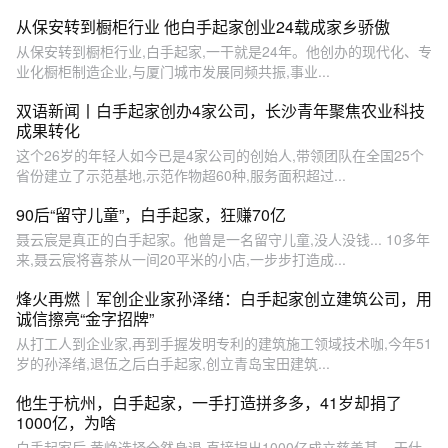
从保安转到橱柜行业 他白手起家创业24载成家乡骄傲
从保安转到橱柜行业,白手起家,一干就是24年。他创办的现代化、专
业化橱柜制造企业,与厦门城市发展同频共振,事业...
双语新闻丨白手起家创办4家公司，长沙青年聚焦农业科技
成果转化
这个26岁的年轻人如今已是4家公司的创始人,带领团队在全国25个
省份建立了示范基地,示范作物超60种,服务面积超过...
90后“留守儿童”，白手起家，狂赚70亿
聂云宸是真正的白手起家。他曾是一名留守儿童,没人没钱... 10多年
来,聂云宸将喜茶从一间20平米的小店,一步步打造成...
烽火再燃｜军创企业家孙泽绪：白手起家创立建筑公司，用
诚信擦亮“金字招牌”
从打工人到企业家,再到手握发明专利的建筑施工领域技术咖,今年51
岁的孙泽绪,退伍之后白手起家,创立青岛宝田建筑...
他生于杭州，白手起家，一手打造拼多多，41岁却捐了
1000亿，为啥
白手起家后,黄峥选择全然身退,直接捐出1000亿成立慈善基... 干什