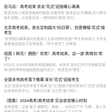
驻马店：高考结束 亲友“花式”迎接暖心满满
甚至还有小朋友穿着哪吒服装,拉着带有“逢考必过”的横幅,在人群中
格外显眼。众多家长中,一束特殊的“鲜花”吸引...
北京高考结束，家长定制超大“向日葵”、创意横幅“花式”接
考生
“祝贺最闪耀美丽的张爱辰公主高考顺利完成!”考生母亲表示,今天全
家都来迎接孩子高考结束。“终于考完了,也算是...
组图丨鲜花！拥抱！欢笑！高考结束，这一波“表情包”亮
了！
6月9日,2024年湖南高考圆满结束。考场外,家长们早已手捧鲜花等
待,用欢呼和祝福迎接凯旋的孩子。完成这场“硬仗”...
全国多地高考落下帷幕 家长“花式”迎接考生
当日,全国多地高考落下帷幕,在门口翘首以盼的家长们“花式”迎接走
出考场的孩子们。 中新社记者 刘占昆 摄 6月9...
（图集）2024高考|高考结束 见证收官暖心时刻
高考结束。记者 崔力 摄鲜花、拥抱……6月9日下午,为期... 亲人手
持鲜花迎接考生。 记者 罗斌 摄▲6月9日,江北区字...