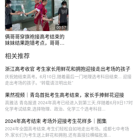
00:57
俩哥哥穿旗袍接高考结束的
妹妹结果跑错考点，哥哥：
临时起意，想给她惊喜
相关推荐
浙江高考收官 考生家长用鲜花和拥抱迎接走出考场的孩子
庆祝她结束高考。6月10日,随着最后一门地理选考科目结束... 迎接
走出考场的孩子。“转载请注明出处”
果然视频｜青岛首批考生高考结束，家长手捧鲜花迎接
高雅洁 青岛报道 2024年高考已经进入到第三天,伴随着6月9日17时
化学考试结束,选择物理、政治、化学三个选考科目...
2024年高考结束 考场外迎接考生花样多｜图集
2024年全国高考结束,考生们轻松自如地走出考场。成都七中考场
外,家长们为考生送上鲜花和拥抱,还有直接拉横幅批准...