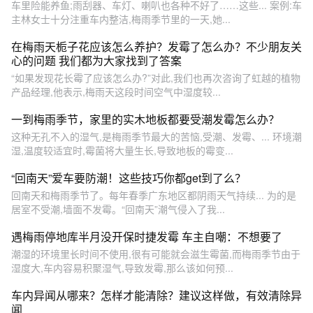
车里险能养鱼;雨刮器、车灯、喇叭也各种不好了……这些... 案例:车
主林女士十分注重车内整洁,梅雨季节里的一天,她...
在梅雨天栀子花应该怎么养护？发霉了怎么办？不少朋友关
心的问题 我们都为大家找到了答案
“如果发现花长霉了应该怎么办?”对此,我们也再次咨询了虹越的植物
产品经理,他表示,梅雨天这段时间空气中湿度较...
一到梅雨季节，家里的实木地板都要受潮发霉怎么办？
这种无孔不入的湿气,是梅雨季节最大的苦恼,受潮、发霉、... 环境潮
湿,温度较适宜时,霉菌将大量生长,导致地板的霉变...
“回南天”爱车要防潮！这些技巧你都get到了么？
回南天和梅雨季节了。每年春季广东地区都阴雨天气持续... 为的是
居室不受潮,墙面不发霉。“回南天”潮气侵入了我...
遇梅雨停地库半月没开保时捷发霉 车主自嘲：不想要了
潮湿的环境里长时间不使用,很有可能就会滋生霉菌,而梅雨季节由于
湿度大,车内容易积聚湿气,导致发霉,那么该如何预...
车内异闻从哪来？怎样才能清除？建议这样做，有效清除异
闻