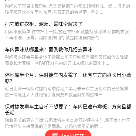
时间久了容易出现异味,尤其是整辆车内都出现塑料味、烟... 很多的
孩子都喜欢在车里吃东西,有意无意的会掉落一些的...
把它放进衣柜，潮湿、霉味全解决了
用起来很简单,往衣杆上一挂,放在衣柜里,就能持续除湿,让你的衣服
不再潮湿、发霉。起除湿作用的,就是除湿器内部的...
车内异味从哪里来？蜀黍教你几招去异味
时间吸入还会导致身体不适那么车子异味都有哪些又该如何去除呢
蜀黍和大家唠一唠PART01车内的异味从哪儿来事实上...
停地库半个月，保时捷车内发霉了！还有车方向盘长出小蘑
菇？
近日上海一辆保时捷梅雨季停地库半月未开车主发现车内已经发霉
这一情况让人大跌眼镜引发网友热议面对车内这样严...
保时捷发霉车主自嘲不想要了：车内已遍布霉斑，方向盘都
长毛
随着季节的更迭,当北方仍沐浴在炎炎夏日的怀抱中时,我国南方地区
已悄然步入梅雨季的连绵雨季。这场持续不断的强...