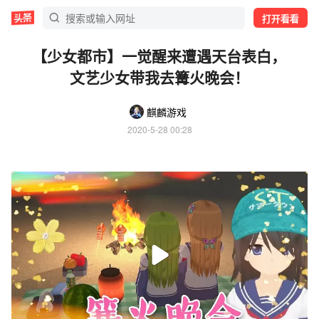
打开看看
【少女都市】一觉醒来遭遇天台表白，
文艺少女带我去篝火晚会！
麒麟游戏
2020-5-28 00:28