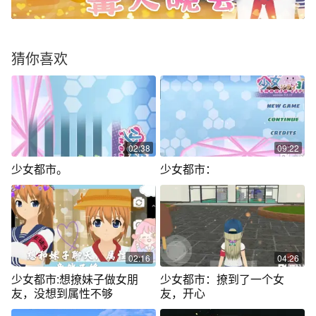
猜你喜欢
02:38
09:22
少女都市。
少女都市：
02:16
04:26
少女都市:想撩妹子做女朋
少女都市：撩到了一个女
友，没想到属性不够
友，开心