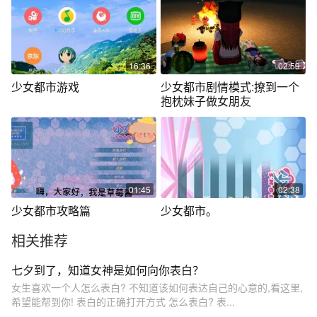
16:36
02:59
少女都市游戏
少女都市剧情模式:撩到一个
抱枕妹子做女朋友
01:45
02:38
少女都市攻略篇
少女都市。
相关推荐
七夕到了，知道女神是如何向你表白？
女生喜欢一个人怎么表白? 不知道该如何表达自己的心意的,看这里,
希望能帮到你! 表白的正确打开方式 怎么表白? 表...