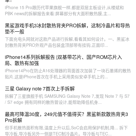
iPhone 15 Pro跟历代苹果旗舰一样,都是双层主板设计,从楼斌和
PBK news的拆解报告来看:屏幕部分有大面积散热膜,主...
黑鲨游戏手机3冰封散热背夹PRO拆解，这制冷晶片和导热
垫不一般
下面充电头网就对这款产品进行拆解,看看其如何设计。一、黑鲨冰
封散热背夹PRO外观产品包装盒顶部带有挂钩,正面印...
iPhone14系列拆解报告 |双基带芯片、国产ROM芯片入
局、散热有加强
iPhone14Pro在防止A16处理器的背面首次加装了一块石墨烯的散热
贴片,这是iPhone首次在手机上采用类似安卓手机上的...
三星 Galaxy note 7首次上手拆解
拆解了三星旗舰手机 SAMSUNG Galaxy Note 7,发现 Note 7 与 S7
/ S7 edge 拥有同样的散热管设计,能帮助降低机身...
最高可降温30度，249元值不值得买？黑鲨新款散热背夹3
Pro拆解
但手机散热面积有限,温度上升以后,SoC会启用保护机制,降... 拆下
导冷板,导冷板另外一侧是TEC制冷晶片。导冷板与TEC...