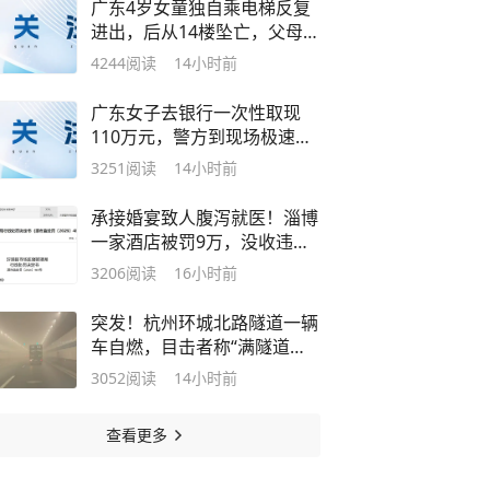
广东4岁女童独自乘电梯反复
进出，后从14楼坠亡，父母索
赔68万元，法院：父母担主
4244
阅读
14小时前
责，物业担责10%，开发商无
责
广东女子去银行一次性取现
110万元，警方到现场极速拦
截，女子一开始拒不交代真实
3251
阅读
14小时前
用途，最后醒悟是被骗了
承接婚宴致人腹泻就医！淄博
一家酒店被罚9万，没收违法
所得614.4元
3206
阅读
16小时前
突发！杭州环城北路隧道一辆
车自燃，目击者称“满隧道都
是烟”，消防通报：已被扑
3052
阅读
14小时前
灭，未造成人员伤亡
查看更多