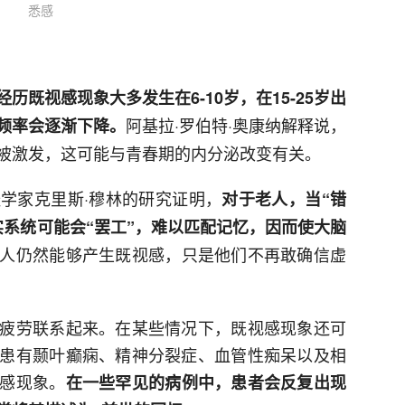
悉感
经历既视感现象大多发生在6-10岁，在15-25岁出
阿基拉·罗伯特·奥康纳解释说，
频率会逐渐下降。
被激发，这可能与青春期的内分泌改变有关。
学家克里斯·穆林的研究证明，
对于老人，当“错
实系统可能会“罢工”，难以匹配记忆，因而使大脑
人仍然能够产生既视感，只是他们不再敢确信虚
疲劳联系起来。在某些情况下，既视感现象还可
患有颞叶癫痫、精神分裂症、血管性痴呆以及相
感现象。
在一些罕见的病例中，患者会反复出现