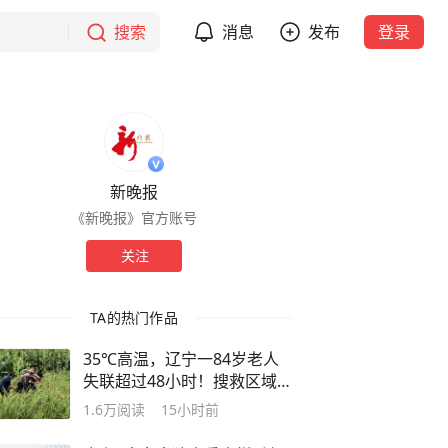
搜索
消息
发布
登录
新晚报
《新晚报》官方账号
关注
TA的热门作品
35℃高温，辽宁一84岁老人
失联超过48小时！搜救区域遍
布玉米地与大片芦苇荡，热成
1.6万
阅读
15小时前
像无人机捕捉到一个疑似人体
的热源