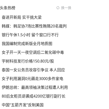
头条热榜
换一换
奋进开新局 实干挑大梁
韩媒：韩足协7场比赛性贿赂20名裁判
银行午休1.5小时 留个窗口行不行
我国编制完成新版全月地质图
女子开一天一夜空调后二氧化碳中毒
宇树科技发行价格150.80元/股
泰国一女公务员妆容引争议 本人回应
女子利用漏洞0元薅走3000多件家电
伊朗总统：最高领袖决策过程遭人利用
80后女柜员逆袭成4200亿银行副行长
中国“五箭齐发”反制美国