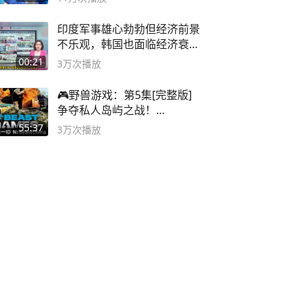
印度军事雄心勃勃但经济前景
不乐观，韩国也面临经济衰退
风险
00:21
3万
次播放
🎮野兽游戏：第5集[完整版]
争夺私人岛屿之战！
#MrBeastChina
55:37
3万
次播放