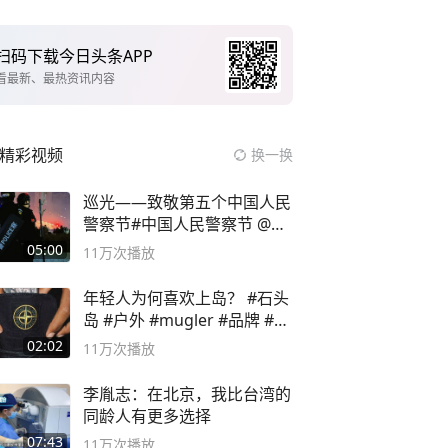
扫码下载今日头条APP
看最新、最热资讯内容
精彩视频
换一换
巡光——致敬第五个中国人民
警察节#中国人民警察节 @抖
音小助手
05:00
11万
次播放
年轻人为何喜欢上岛？ #石头
岛 #户外 #mugler #品牌 #足
球流氓
02:02
11万
次播放
李胤志：在北京，我比台湾的
同龄人有更多选择
07:43
11万
次播放