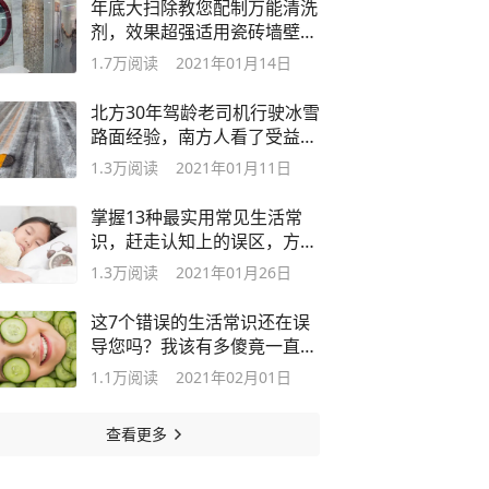
年底大扫除教您配制万能清洗
剂，效果超强适用瓷砖墙壁油
烟机门窗
1.7万
阅读
2021年01月14日
北方30年驾龄老司机行驶冰雪
路面经验，南方人看了受益匪
浅，牛
1.3万
阅读
2021年01月11日
掌握13种最实用常见生活常
识，赶走认知上的误区，方法
简单有效
1.3万
阅读
2021年01月26日
这7个错误的生活常识还在误
导您吗？我该有多傻竟一直认
为是对的
1.1万
阅读
2021年02月01日
查看更多