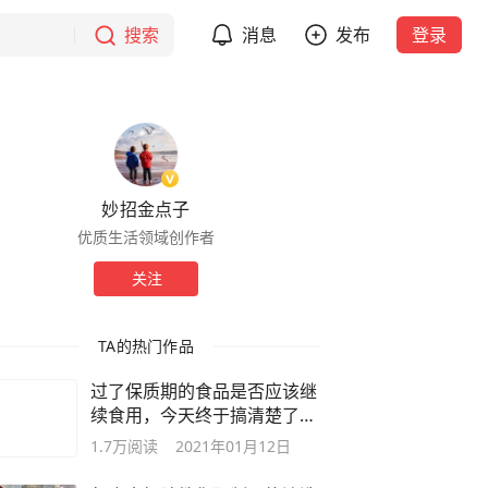
搜索
消息
发布
登录
妙招金点子
优质生活领域创作者
关注
TA的热门作品
过了保质期的食品是否应该继
续食用，今天终于搞清楚了，
强力推荐
1.7万
阅读
2021年01月12日