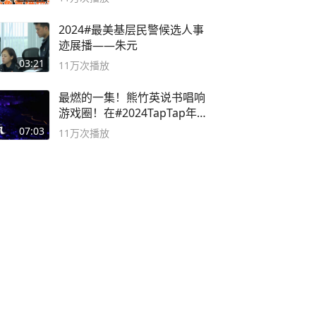
2024#最美基层民警候选人事
迹展播——朱元
03:21
11万
次播放
最燃的一集！熊竹英说书唱响
游戏圈！在#2024TapTap年
度游戏大赏
07:03
11万
次播放