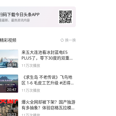
扫码下载今日头条APP
看最新、最热资讯内容
精彩视频
换一换
来五大连池看冰封蓝电E5
PLUS了，零下30度的双重冰
封40小时全录
04:34
11万
次播放
《求生岛 不老传说》飞鸟地
区 1-6 毛皮工艺升级 #还得是
主机大作
20:47
11万
次播放
爆火全网却被下架？国产独游
有多抽象？体验窃格瓦拉模拟
器！
05:23
11万
次播放