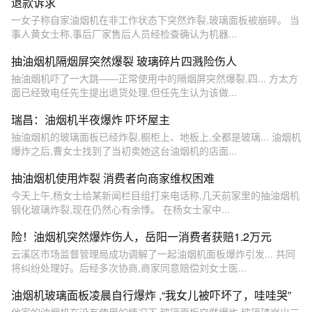
退款诉求
一女子称自家油烟机在非工作状态下突然炸裂,玻璃面板被崩碎。 当
事人黄女士称,事后厂家售后人员经检查确认为机器...
抽油烟机隔烟屏突然爆裂 玻璃碎片四溅险伤人
抽油烟机吓了一大跳——正常使用中的隔烟屏突然爆裂,四... 方太方
面已经致电任先生提出退货处理,但任先生认为该做...
瑞昌：油烟机半夜爆炸 吓坏屋主
抽油烟机的玻璃面板已经炸裂,橱柜上、地板上,全都是玻璃... 油烟机
爆炸之后,曹女士找到了当初卖她这台油烟机的店面...
抽油烟机使用炸裂 消费者向商家维权困难
今天上午,杨女士给某新闻栏目组打来电话称,几天前家里的抽油烟机
钢化玻璃炸裂,现在仍然心有余悸。 在杨女士家中...
险！油烟机突然爆炸伤人，岳阳一消费者获赔1.2万元
云溪区市场监督管理局成功调解了一起油烟机面板爆炸引发... 共同
将纠纷处理好。后经多次协商,商家同意赔偿刘女士医...
油烟机玻璃面板凌晨自行爆炸 ,“我女儿被吓坏了，哇哇哭”
他家的油烟机在没有使用的情况下,玻璃面板突然爆炸,玻璃碴崩出三