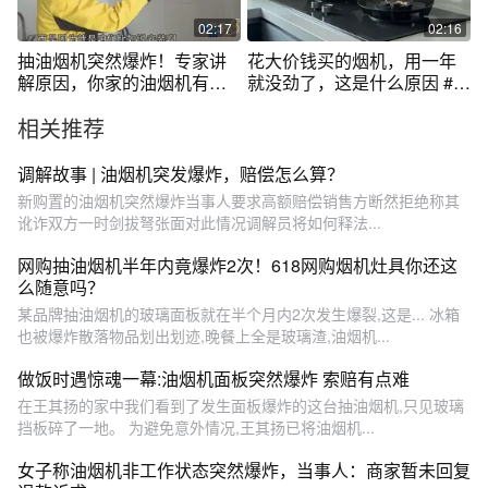
02:17
02:16
抽油烟机突然爆炸！专家讲
花大价钱买的烟机，用一年
解原因，你家的油烟机有没
就没劲了，这是什么原因 #油
有类似征兆
烟机 #美的蒸汽洗油烟机 #美
相关推荐
的AK7pro油烟机
调解故事 | 油烟机突发爆炸，赔偿怎么算？
新购置的油烟机突然爆炸当事人要求高额赔偿销售方断然拒绝称其
讹诈双方一时剑拔弩张面对此情况调解员将如何释法...
网购抽油烟机半年内竟爆炸2次！618网购烟机灶具你还这
么随意吗？
某品牌抽油烟机的玻璃面板就在半个月内2次发生爆裂,这是... 冰箱
也被爆炸散落物品划出划迹,晚餐上全是玻璃渣,油烟机...
做饭时遇惊魂一幕:油烟机面板突然爆炸 索赔有点难
在王其扬的家中我们看到了发生面板爆炸的这台抽油烟机,只见玻璃
挡板碎了一地。 为避免意外情况,王其扬已将油烟机...
女子称油烟机非工作状态突然爆炸，当事人：商家暂未回复