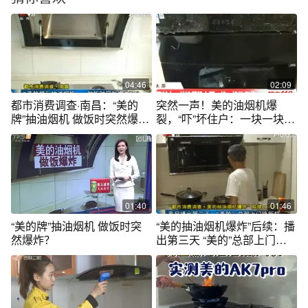
04:46
02:09
都市消费调查·南昌：“美的
突然一声！美的油烟机爆
牌”抽油烟机 做饭时突然爆炸
裂，“吓”坏住户：一块一块的
了？
在炸
01:40
01:46
“美的牌”抽油烟机 做饭时突
“美的抽油烟机爆炸”后续：播
然爆炸？
出第三天 “美的”总部上门换
新机