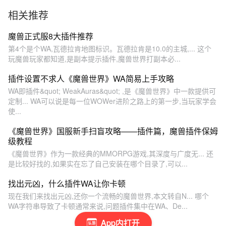
装导入使用教程
相关推荐
魔兽正式服8大插件推荐
第4个是个WA,瓦德拉肯地图标识。瓦德拉肯是10.0的主城,... 这个
玩魔兽玩家都知道,是副本提示插件,魔兽世界打副本必...
插件设置不求人《魔兽世界》WA简易上手攻略
WA即插件&quot; WeakAuras&quot; ,是《魔兽世界》中一款提供可
定制... WA可以说是每一位WOWer进阶之路上的第一步,当玩家学会
使...
《魔兽世界》国服新手扫盲攻略——插件篇，魔兽插件保姆
级教程
《魔兽世界》作为一款经典的MMORPG游戏,其深度与广度无... 还
是比较好找的,如果实在忘了自己安装在哪个目录了,可以...
找出元凶，什么插件WA让你卡顿
现在我们来找出元凶,还你一个流畅的魔兽世界,本文转自N... 哪个
WA字符串导致了卡顿通常来说,问题插件集中在WA、De...
App内打开