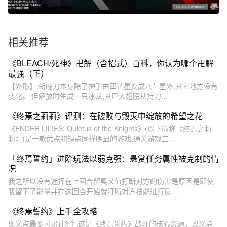
相关推荐
《BLEACH/死神》卍解（含招式）百科，你认为哪个卍解
最强（下）
【外形】:斩魄刀本身除了护手由四芒星变成八芒星外,其它地方没有
变化。 但解放时生成一只冰龙,其巨大翅膀从持刀...
《终焉之莉莉》评测：在破败与毁灭中绽放的希望之花
《ENDER LILIES: Quietus of the Knights》(以下简称《终焉之莉
莉》)是一款优点和缺点同样明显的游戏,通关游戏三...
「终焉誓约」进阶玩法以弱克强：悬赏任务属性被克制的情
况
我之所以没有选择在上回合留奥义值打断对方的伤害是原因是即使
我留下了能量并在这回合开始就打断对方技能进行反...
《终焉誓约》上手全攻略
奥义点最多可累计3个,这是《终焉誓约》战斗的核心资源。奥义点