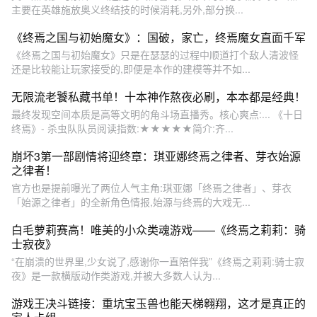
主要在英雄施放奥义终结技的时候消耗,另外,部分换...
《终焉之国与初始魔女》：国破，家亡，终焉魔女直面千军
《终焉之国与初始魔女》只是在瑟瑟的过程中顺道打个敌人清波怪
还是比较能让玩家接受的,即便是本作的建模等并不如...
无限流老饕私藏书单！十本神作熬夜必刷，本本都是经典！
最终发现空间本质是高等文明的角斗场直播秀。核心爽点:... 《十日
终焉》- 杀虫队队员阅读指数:★★★★★简介:齐...
崩坏3第一部剧情将迎终章：琪亚娜终焉之律者、芽衣始源
之律者！
官方也是提前曝光了两位人气主角:琪亚娜「终焉之律者」、芽衣
「始源之律者」的全新角色情报,始源与终焉的大戏无...
白毛萝莉赛高！唯美的小众类魂游戏——《终焉之莉莉：骑
士寂夜》
“在崩溃的世界里,少女说了,感谢你一直陪伴我”《终焉之莉莉:骑士寂
夜》是一款横版动作类游戏,并被大多数人认为...
游戏王决斗链接：重坑宝玉兽也能天梯翱翔，这才是真正的