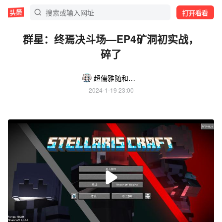
打开看看
群星：终焉决斗场—EP4矿洞初实战，
碎了
超儒雅随和的小阿马
2024-1-19 23:00