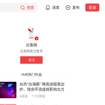
搜索
消息
发布
登录
北青网
北青网官方账号
关注
TA的热门作品
台风“白海豚” 降雨进程表出
炉，残余环流或将影响北方
4
阅读
11分钟前