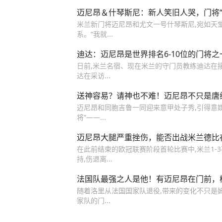
迈尼昂＆什琴斯尼：新人笑旧人哭，门将“
米兰新门将迈尼昂和尤文一号什琴斯尼,宛如天
系。“我就...
迪达：迈尼昂是世界排名6-10位的门将
日前,米兰名宿、现在米兰的守门员教练迪达在
达在采访...
送神容易？请神也不难！迈尼昂不只是唐
迈尼昂和同胞吉鲁一同迎来意甲处子秀,引得意媒和
将”——...
迈尼昂大腿严重挫伤，能否出战米兰德比
在此前结束的欧冠联赛阶段首轮比赛中,米兰1-
持,伤退离...
法国队最强之人是他！有迈尼昂在门前，
随着洛里从法国国家队退役,带来的变化不只是
家队的门...