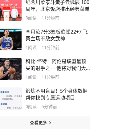
纪念川菜泰斗黄子云诞辰 100
周年，北京饭店推出经典菜单
3
阅读
11分钟前
李月汝7分3篮板伯顿22+7 飞
翼主场不敌女武神
1
阅读
11分钟前
科比-怀特：阿伦是联盟最顶
尖的射手之一 他将对我们大
有帮助
1
阅读
11分钟前
锻炼不用盲目！5个身体数据
帮你找到专属运动项目
0
阅读
5分钟前
查看更多