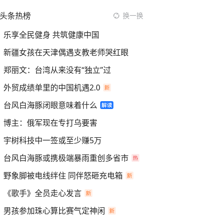
头条热榜
换一换
乐享全民健身 共筑健康中国
新疆女孩在天津偶遇支教老师哭红眼
郑丽文：台湾从来没有“独立”过
外贸成绩单里的中国机遇2.0
台风白海豚闭眼意味着什么
博主：俄军现在专打乌要害
宇树科技中一签或至少赚5万
台风白海豚或携极端暴雨重创多省市
野象脚被电线绊住 同伴怒砸充电箱
《歌手》全员走心发言
男孩参加珠心算比赛气定神闲