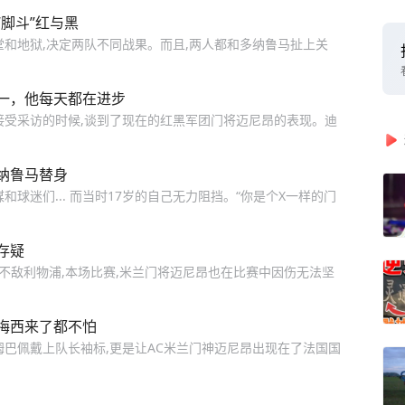
脚斗”红与黑
堂和地狱,决定两队不同战果。而且,两人都和多纳鲁马扯上关
之一，他每天都在进步
接受采访的时候,谈到了现在的红黑军团门将迈尼昂的表现。迪
纳鲁马替身
球迷们... 而当时17岁的自己无力阻挡。“你是个X一样的门
存疑
3不敌利物浦,本场比赛,米兰门将迈尼昂也在比赛中因伤无法坚
梅西来了都不怕
姆巴佩戴上队长袖标,更是让AC米兰门神迈尼昂出现在了法国国