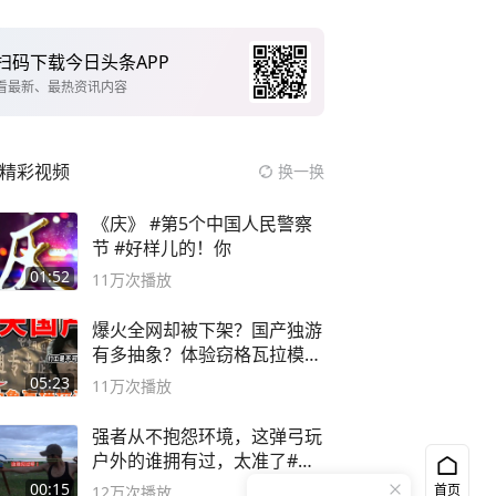
扫码下载今日头条APP
看最新、最热资讯内容
精彩视频
换一换
《庆》 #第5个中国人民警察
节 #好样儿的！你
01:52
11万
次播放
爆火全网却被下架？国产独游
有多抽象？体验窃格瓦拉模拟
器！
05:23
11万
次播放
强者从不抱怨环境，这弹弓玩
户外的谁拥有过，太准了#弹
弓#户外
00:15
首页
12万
次播放