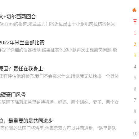
文+切尔西两回合
 Gozzini的报道,米兰主力门将迈尼昂由于小腿肌肉拉伤将休息
1
022年米兰全部比赛
2
接受了详细的仪器检测,结果证实他的小腿再次出现肌肉问题,能
3
4
原因？责任在我身上
正在评估他的状态,我们不会强求什么,所以我无法给出一个具体
5
6
强硬豪门风骨
7
的陪同下降落米兰里纳特机场。妈妈、两个姐妹、妻子、两个女
8
位，最重要的是共同进步
9
己同位置的法国门将洛里,他表示双方可以共同进步。“洛里是队
10