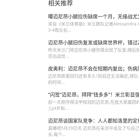
相关推荐
曝迈尼昂小腿拉伤缺席一个月，无缘战尤
来自《米兰体育报》米兰跟队记者Alessandra
3-4周左右...
迈尼昂小腿旧伤复发或缺席世界杯，错过2
昨天米兰门将迈尼昂小腿伤情出现了反复,随后
否出战世...
皮奥利：迈尼昂不会在短期内复出；伤病
迈尼昂距离回归还有多久?目前还无法确定,球队
的时间...
“闪签”迈尼昂，拜拜“钱多多”！米兰彰显
前一天刚夺得法甲桂冠的迈尼昂,在庞大家属团
儿(4岁和...
迈尼昂谈国家队竞争：人人都知洛里的定
直播吧5月29日讯 迈尼昂在采访中谈及了与自
长,每个...