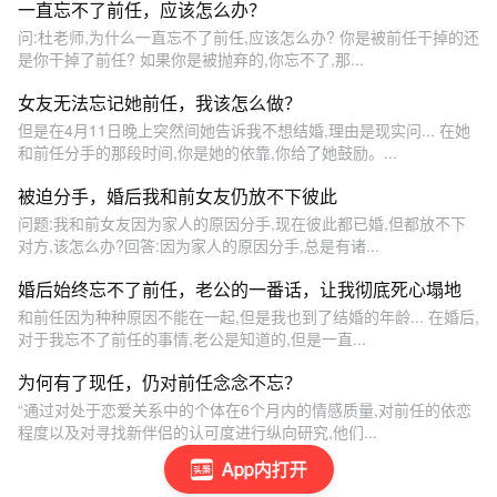
一直忘不了前任，应该怎么办？
问:杜老师,为什么一直忘不了前任,应该怎么办? 你是被前任干掉的还
是你干掉了前任? 如果你是被抛弃的,你忘不了,那...
女友无法忘记她前任，我该怎么做？
但是在4月11日晚上突然间她告诉我不想结婚,理由是现实问... 在她
和前任分手的那段时间,你是她的依靠,你给了她鼓励。...
被迫分手，婚后我和前女友仍放不下彼此
问题:我和前女友因为家人的原因分手,现在彼此都已婚,但都放不下
对方,该怎么办?回答:因为家人的原因分手,总是有诸...
婚后始终忘不了前任，老公的一番话，让我彻底死心塌地
和前任因为种种原因不能在一起,但是我也到了结婚的年龄... 在婚后,
对于我忘不了前任的事情,老公是知道的,但是一直...
为何有了现任，仍对前任念念不忘？
“通过对处于恋爱关系中的个体在6个月内的情感质量,对前任的依恋
程度以及对寻找新伴侣的认可度进行纵向研究,他们...
App内打开