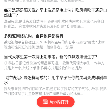
警报鸣响后,意味着城市面临着地震、特大暴雨等强...
每天洗还是隔天洗？早上洗还是晚上洗？吹风机吹干还是自
然晾干？
洗完头后,是让头发自然晾干,还是用电吹风快速吹干,大家也有各自
的看法。 究竟电吹风对头发有没有伤害? 伤害到底...
多频道网络机构，自律他律都得有
某短视频平台数据显示,MCN机构主导的内容中,标题含“震惊”“速删”
等煽动性词汇的比例,远超一般创作者。 “流量...
当代大学生第一次网上期末考，新的作弊方法诞生了？
◎ 科技日报记者 张盖伦超星学习通,一款当代网课大学生... 作弊方
式是夹带小抄;线上考场,作弊方式是找软件bug,是改...
《拉纳克》是怎样写成的：用半辈子把你的灵魂变成印刷墨
水
我父亲替我把它们打印了出来,还打印了我写的孩子气的小故事,我把
它们投递给了儿童杂志和儿童广播电台举办的比赛...
App内打开