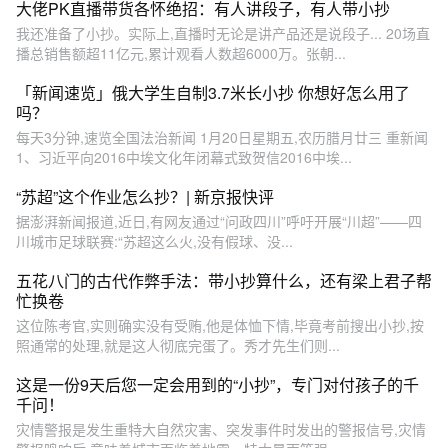
大佬PK直播带货各怀绝招：有人讲段子，有人带小抄
我还准备了小抄。实际上,直播时无论是讲产品还是说段子... 20场直
播总销售额超11亿元,累计观看人数超6000万。张朝...
「新闻速览」俄大学生自制3.7米长小抄 你想好怎么用了
吗？
每天3分钟,速览全国法治新闻 1月20日星期五,农历腊月廿三 重新闻
1、习近平向2016中埃文化年闭幕式致贺信2016中埃...
“苏超”这个作业怎么抄？| 新京报快评
据澎湃新闻报道,近日,有网友通过“问政四川”呼吁开展“川超”——四
川城市足球联赛:“苏超这么火,没有假球、没...
五花八门的古代作弊手法：带小抄算什么，还有梁上君子帮
忙换卷
这位陈考官,实则确实没有受贿,他是体恤下情,毕竟考前搜出小抄,按
照通常的处理,就是这人彻底完蛋了。秀才先生们则...
这是一份9天后您一定会用到的“小抄”，专门对付孩子的千
千问！
灾情警报是发生重特大自然灾害、突发事件时发出的警报信号,灾情