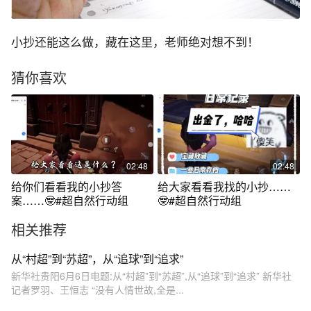
小抄还能这么做，藏在这里，老师绝对想不到！
猜你喜欢
02:48
02:48
给你们看看我的小抄答
给大家看看我找的小抄……
案……🤓#超自然行动组
🤓#超自然行动组
相关推荐
从“村超”到“苏超”，从“追球”到“追求”
新华社贵阳6月6日电题:从“村超”到“苏超”,从“追球”到“追求” 新华社
记者罗羽、王恒志 “没有人情世故,全是...