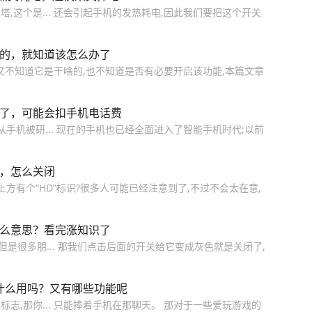
塔,这个是... 还会引起手机的发热耗电,因此我们要把这个开关
啥的，就知道该怎么办了
但又不知道它是干啥的,也不知道是否有必要开启该功能,本篇文章
视了，可能会扣手机电话费
手机被研... 现在的手机也已经全面进入了智能手机时代;以前
吗，怎么关闭
方有个“HD”标识?很多人可能已经注意到了,不过不会太在意,
什么意思？看完涨知识了
是很多朋... 那我们点击后面的开关给它变成灰色就是关闭了,
什么用吗？又有哪些功能呢
标志,那你... 只能捧着手机在那聊天。 那对于一些爱玩游戏的