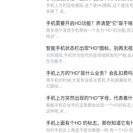
手机上方的这些图标,这个是HD图标,这个是信号
关掉了,关...
手机需要开启HD功能？弄清楚“它”是干
很多用户发现手机带有一个名为“HD”的功能,
结合“...
智能手机状态栏出现“HD”图标，别再无
众所周知,手机作为现代科技领域研发的产物,自从
在功能手...
手机上方的“HD”是什么业务？会乱扣费
用手机的时候,大家有没有注意到,手机屏幕信号上
它跟信...
手机上方突然出现的“HD”字母，代表着
智能手机在信号栏这里都会出现一个HD的标志,但
这样呢,关...
手机上面有个HD 的标志，那你知道它有
你的手机左上角是不是也像我一样,有一个HD 的