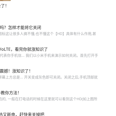
会了！
费吗？怎样才能将它关闭
标这让很多人搞不懂,也不懂这个【HD】具体有什么作用,甚
oLTE，看完你就涨知识了
代表你手机信... 我们以小米手机来演示如何关闭。首先打开手
你震撼！涨知识了！
幕上方总是... 开关变成灰色即可关闭。关闭之后,手机顶部就
手教你方法！
启的, 一般在打电话的时候在这里就可以看到这个HD(如上图所
热又耗电，赶快来关掉吧