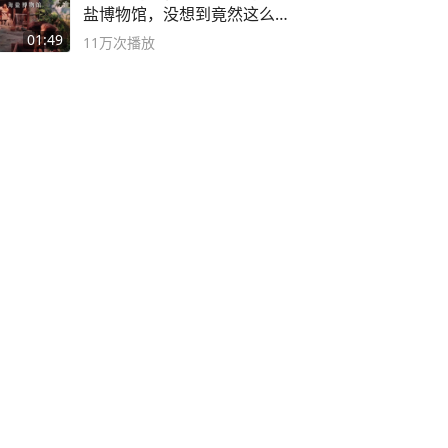
盐博物馆，没想到竟然这么好
逛！
01:49
11万
次播放