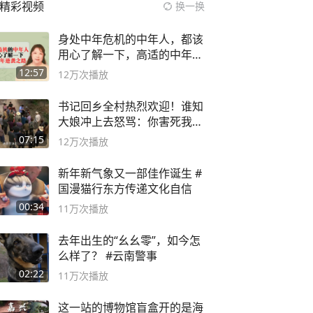
精彩视频
换一换
身处中年危机的中年人，都该
用心了解一下，高适的中年逆
袭之路
12:57
12万
次播放
书记回乡全村热烈欢迎！谁知
大娘冲上去怒骂：你害死我儿
子
07:15
12万
次播放
新年新气象又一部佳作诞生 #
国漫猫行东方传递文化自信
00:34
11万
次播放
去年出生的“幺幺零”，如今怎
么样了？ #云南警事
02:22
11万
次播放
这一站的博物馆盲盒开的是海