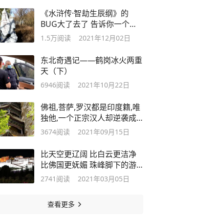
《水浒传·智劫生辰纲》的
BUG大了去了 告诉你一个颠
覆性的历史故事
1.5万
阅读
2021年12月02日
东北奇遇记——鹤岗冰火两重
天（下）
6946
阅读
2021年10月22日
佛祖,菩萨,罗汉都是印度籍,唯
独他,一个正宗汉人却逆袭成
佛？(下)
3674
阅读
2021年09月15日
比天空更辽阔 比白云更洁净
比佛国更妩媚 珠峰脚下的游
记十
2741
阅读
2021年03月05日
查看更多