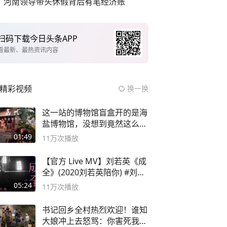
河南领导带头休假背后有笔经济账
扫码下载今日头条APP
看最新、最热资讯内容
精彩视频
换一换
这一站的博物馆盲盒开的是海
盐博物馆，没想到竟然这么好
逛！
01:49
11万
次播放
【官方 Live MV】刘若英《成
全》(2020刘若英陪你) #刘若
英 #成全
05:24
11万
次播放
书记回乡全村热烈欢迎！谁知
大娘冲上去怒骂：你害死我儿