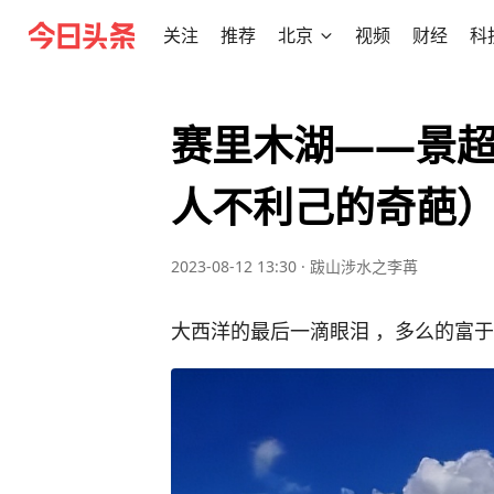
关注
推荐
北京
视频
财经
科
赛里木湖——景
人不利己的奇葩
2023-08-12 13:30
·
跋山涉水之李苒
大西洋的最后一滴眼泪 ，多么的富