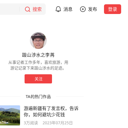
搜索
消息
发布
登录
跋山涉水之李苒
从事记者工作多年，喜欢旅游，用
游记记录下来跋山涉水的足迹。
关注
TA的热门作品
游遍新疆有了发言权，告诉
你，如何避坑少花钱
3万
阅读
2023年07月25日