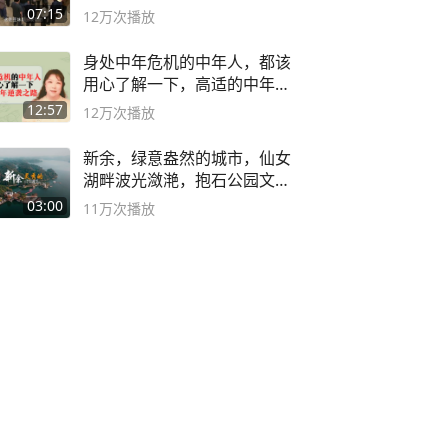
子
07:15
12万
次播放
身处中年危机的中年人，都该
用心了解一下，高适的中年逆
袭之路
12:57
12万
次播放
新余，绿意盎然的城市，仙女
湖畔波光潋滟，抱石公园文化
深邃……
03:00
11万
次播放