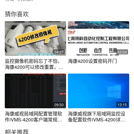
猜你喜欢
04:27
03:04
监控摄像机密码忘了不怕，
海康4200设置密码开门
海康4200可以修改重置，又
长见识了
09:50
13:15
海康威视局域网配置管理软
海康威视旗下局域网监控设
件iVMS-4200客户端常规使
备配置软件iVMS-4200详细
用介绍！
视频解说！
相关推荐