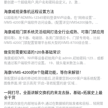
要创建一个超级用户,用户名和密码自定义。2、激...
海康威视录像机远程设置方法
以超级用户ADMIN+12345密码登录NVR设备。在“网络设置”...
iVMS-4200客户端软件访问设备。(配置详见IVMS4200操作。...
海康威视门禁系统灵活组网打造全行业成熟、可靠门禁应用
密码等)、发卡器、电磁锁、各类门禁感应卡、门禁专用电... 比如
iVMS-4200门禁配置管理平台和大型的iVMS-8700综合管...
做安防需要知道的120条基础常识
海康威视DVR、NVR等设备初始用户名:admin,初始密码:123... 或都
有通过客户端软件进行设置。 19、镜头毫米数怎么确...
海康iVMS-4200的8个隐藏功能，等你来解锁！
答配置好设备的移动检测功能后,还需要您到4200客户端系统配置-
图像界面,将“显示高亮”开启~答若配置的是“区域...
一网打尽，全面讲解交换机的来龙去脉，基础+拓展史上最
全干货
并把其存放在内部地址表中,通过在数据帧的始发者和目标... 轻网管
交换机支持iVMS-4200客户端管理,可实现监控网络拓...