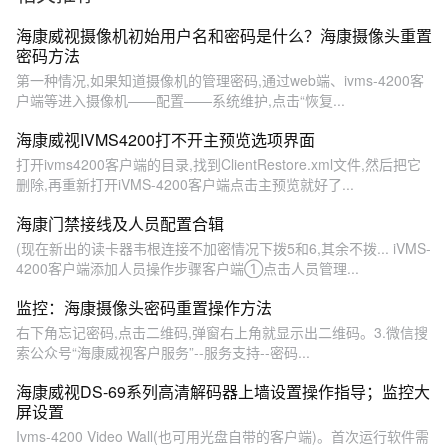
海康威视摄像机初始用户名和密码是什么？海康摄像头重置
密码方法
第一种情况,如果知道摄像机的管理密码,通过web端、ivms-4200客
户端等进入摄像机——配置——系统维护,点击“恢复...
海康威视IVMS4200打不开主预览选项界面
打开ivms4200客户端的目录,找到ClientRestore.xml文件,然后把它
删除,再重新打开iVMS-4200客户端点击主预览就好了...
海康门禁接线及人员配置合辑
(现在新出的读卡器韦根连接不加密情况下拨5和6,其余不拨... iVMS-
4200客户端添加人员操作步骤客户端①点击人员管理...
监控：海康摄像头密码重置操作方法
右下角忘记密码,点击二维码,弹窗右上角就显示出二维码。3.微信搜
索公众号“海康威视客户服务”--服务支持--密码...
海康威视DS-69系列高清解码器上墙设置操作指导；监控大
屏设置
Ivms-4200 Video Wall(也可用光盘自带的客户端)。首次运行软件需