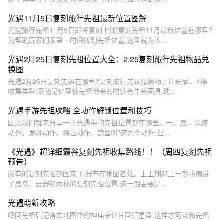
光遇11月5日复刻旅行先祖最新位置图解
光遇旅行先祖11月5日即将复刻上线!复刻先祖11月最新位置在哪里?
为帮助玩家们家第一时间找到先祖位置,这里就为大...
光遇2月25日复刻先祖位置大全：2.25复刻旅行先祖物品兑
换图
光遇2月25日复刻先祖在哪里?复刻旅行先祖兑换物品让玩家... 4楼
收集类型:跟随记忆型该先祖带来的时装有牛头面具,动...
光遇手游先祖攻略 全动作解锁位置和技巧
因此我们就来分享一下光遇中的先祖位置都在哪里。一、晨... 头疼
动作、跪拜动作、哭泣动作、鲸鱼叫”这九个动作,但...
《光遇》超详细霞谷复刻先祖收集路线！！（周四复刻先祖
预告）
所有的复刻先祖都回来了,分布在地图各处。上上期和上一期小编讲
了晨岛、云野和雨林的复刻先祖位置,这一期主要是...
光遇萌新攻略
唤回先祖后记得去地图中的神庙来让其回归星盘,这样才可以和先祖