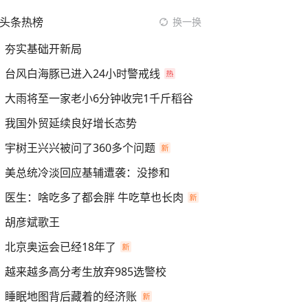
头条热榜
换一换
夯实基础开新局
台风白海豚已进入24小时警戒线
大雨将至一家老小6分钟收完1千斤稻谷
我国外贸延续良好增长态势
宇树王兴兴被问了360多个问题
美总统冷淡回应基辅遭袭：没掺和
医生：啥吃多了都会胖 牛吃草也长肉
胡彦斌歌王
北京奥运会已经18年了
越来越多高分考生放弃985选警校
睡眠地图背后藏着的经济账