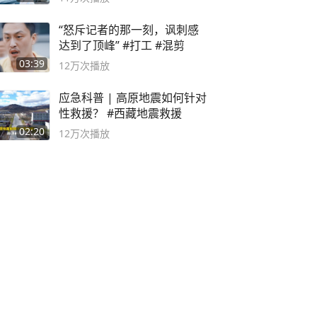
“怒斥记者的那一刻，讽刺感
达到了顶峰” #打工 #混剪
03:39
12万
次播放
应急科普 | 高原地震如何针对
性救援？ #西藏地震救援
02:20
12万
次播放