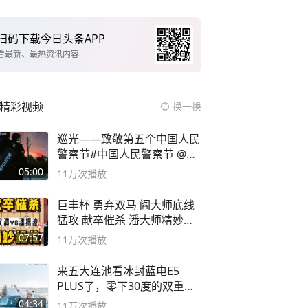
扫码下载今日头条APP
看最新、最热资讯内容
精彩视频
换一换
巡光——致敬第五个中国人民
警察节#中国人民警察节 @抖
音小助手
05:00
11万
次播放
巨丰杯 勇弃双马 阎大师底线
猛攻 献卒催杀 潘大师精妙入
局
07:57
11万
次播放
来五大连池看冰封蓝电E5
PLUS了，零下30度的双重冰
封40小时全录
04:34
11万
次播放