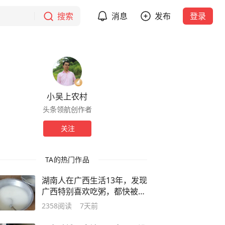
搜索
消息
发布
登录
小吴上农村
头条领航创作者
关注
TA的热门作品
湖南人在广西生活13年，发现
广西特别喜欢吃粥，都快被同
化了
2358
阅读
7天前