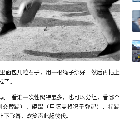
里面包几粒石子，用一根绳子绑好，然后再插上
成了。
玩，看谁一次性踢得最多，也可以分组，看哪个
侧交替踢）、磕踢（用膝盖将毽子弹起）、拐踢
上下飞舞，欢笑声此起彼伏。