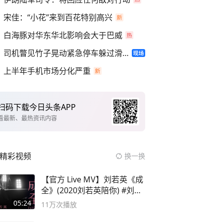
宋佳：“小花”来到百花特别高兴
白海豚对华东华北影响会大于巴威
司机瞥见竹子晃动紧急停车躲过滑坡
上半年手机市场分化严重
扫码下载今日头条APP
看最新、最热资讯内容
精彩视频
换一换
【官方 Live MV】刘若英《成
全》(2020刘若英陪你) #刘若
英 #成全
05:24
11万
次播放