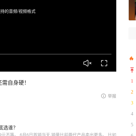
持的音频/视频格式
1
还需自身硬！
2
举报
3
4
5
底选谁？
499元不等。 6月6日首销当天,销量比前两代产品卖出更多。 比如
6