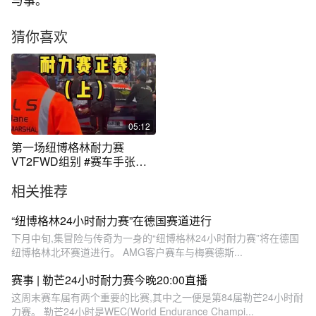
与事。
猜你喜欢
05:12
第一场纽博格林耐力赛
VT2FWD组别 #赛车手张臻
东 #汽车人共创计划 #纽北赛
相关推荐
道 #纽博格林24小时耐力赛
“纽博格林24小时耐力赛”在德国赛道进行
下月中旬,集冒险与传奇为一身的“纽博格林24小时耐力赛”将在德国
纽博格林北环赛道进行。 AMG客户赛车与梅赛德斯...
赛事 | 勒芒24小时耐力赛今晚20:00直播
这周末赛车届有两个重要的比赛,其中之一便是第84届勒芒24小时耐
力赛。 勒芒24小时是WEC(World Endurance Champi...