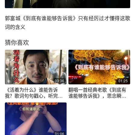
郭富城《到底有谁能够告诉我》只有经厉过才懂得这歌
词的含义
猜你喜欢
03:36
01:25
《活着为什么》谁能告诉
翻唱一首经典老歌《到底有
我？歌词句句戳心，听完后
谁能够告诉我》，思念瞬间
泪水打湿了眼眶
回到从前
01:06