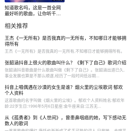
知道歌名吗，这是一首全网
最好听的歌曲，让你听千遍
万遍都不厌
相关推荐
​王杰《一无所有》是否我真的一无所有，不知哪日才能够拥
得所有
王杰《一无所有》是否我真的一无所有,不知哪日才能够拥得所有。
张韶涵抖音上很火的歌曲叫什么？《剩下了自己》歌词介绍
张韶涵抖音歌曲是什么歌曲叫做《剩下了自己》。张韶涵出道已久,
事业发展也算是不那么顺遂,经历了一段时间低谷期...
抖音上唱偶遇在沙漠的女生是谁？烟火里的尘埃歌词 郁欢
个人资料
这首歌曲的名字叫做《烟火里的尘埃》。郁欢个人资料姓名:郁欢年
龄:22岁生日:1996年5月6日星座:金牛座来自:江苏无...
从《孤勇者》到《人世间》，曾患鼻咽癌的她，写下感动无
数人的歌词
一首首歌曲的爆红,唐恬也渐渐成了炙手可热的词人,只是她... 去唱平