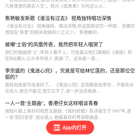
凡角落里的真实人生”。若问《孤勇者》为何这么火...
焦艳敏发新歌《谁没有过去》 视角独特唱功深情
《谁没有过去》,视角独特、唱法深情,听这首歌如饮一杯醇... 而要珍
惜现在“真爱”的相关歌曲却少之又少。 焦艳敏的...
被嘲“土俗”的凤凰传奇，竟然把年轻人唱哭了
他们的歌曲很“土”,年轻人看不上。可是最近他们演唱的《海底》却
在B站爆火,让许多年轻人“真香”了。这本是一首...
李宗盛的《鬼迷心窍》，究竟是写给林忆莲的，还是那位空
姐的？
曲目到底是写给谁的了。 《鬼迷心窍》这首歌是由李宗... 不敢告诉
任何人;想见不能见,想忘忘不了,进一步没资格退...
一人一首“主题曲”，香港仔女这样唱谈青春
用短片献上美好的祝愿主题曲:《我的骄傲》陈诗丽生于1997年,是
一名“回归宝宝”,成长路上,她最喜欢的粤语歌曲是...
App内打开