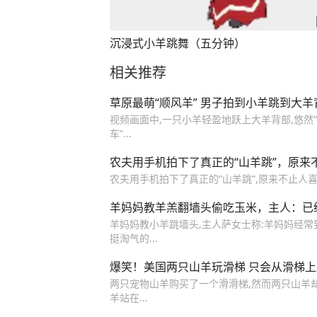
沉浸式小羊跳舞（五分钟）
相关推荐
草原最萌“顺风羊” 男子拍到小羊跳到大
视频画面中,一只小羊轻盈地跃上大羊背部,悠然“
车”...
农夫用手机拍下了真正的“山羊跳”，原来
农夫用手机拍下了真正的“山羊跳”,原来不止人
羊妈妈教羊羔翻墙头偷吃玉米，主人：已
羊妈妈教小羊跳墙头,主人萨女士称:羊妈妈经常
挺淘气的...
爆笑！美国两只山羊玩滑梯 只会从滑梯
两只宠物山羊购买了一个滑滑梯,然而两只山羊
羊站在...