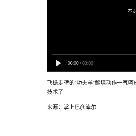
不支
00:00
/
00:00
飞檐走壁的“功夫羊”翻墙动作一气
技术了
来源：掌上巴彦淖尔