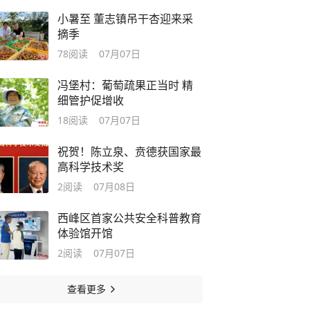
小暑至 董志镇吊干杏迎来采
摘季
78
阅读
07月07日
冯堡村：葡萄疏果正当时 精
细管护促增收
18
阅读
07月07日
祝贺！陈立泉、贲德获国家最
高科学技术奖
2
阅读
07月08日
西峰区首家公共安全科普教育
体验馆开馆
2
阅读
07月07日
查看更多