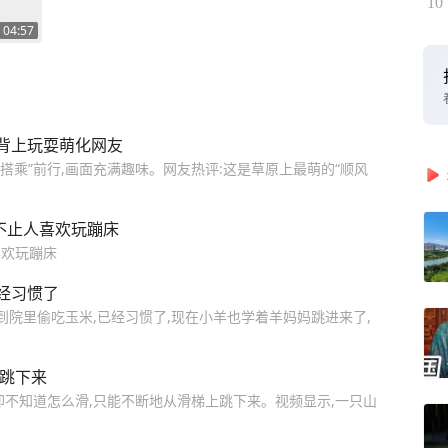
10
04:57
羊背上玩耍萌化网友
搭乘”前行,画面充满趣味。网友热评:这是草原上最萌的“顺风
不止人喜欢玩蹦床
喜欢玩蹦床
经习惯了
到院里偷吃玉米,已经习惯了,现在小羊也学着羊妈妈跳进来了,
上跳下来
却不知道怎么滑,只能不断地从滑梯上跳下来。视频显示,一只山