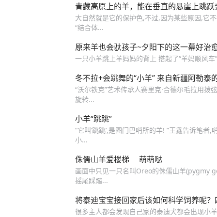
青藏高原上的羊，能在垂直的悬崖上跳跃
大自然就是它的保护色,不过,因为某些原因,它
“结合体...
原来羊也会驮孩子~夕阳下的这一幕好治
一只小羊跳上羊妈妈的背上 搭起了“羊妈顺风车
冬不拉+会跳舞的“小羊” 来自新疆阿勒泰
“沃尔铁克”艺术传承人赛里克·合德尔毛拉用拨
旋转...
小羊“跳跳”
“它叫‘跳跳’,是图门巴哨所的羊! ”王鑫告诉
小...
侏儒山羊爱楼梯 萌萌哒
画面中只见一只名叫Oreo的侏儒山羊(pygmy 
摇尾踩踏...
将泰迪宝宝接回家后该如何科学饲养呢？
很多主人都会发现自己家的泰迪犬都会出现小羊