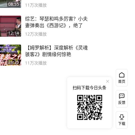
08:55
11万
次播放
综艺：琴瑟和鸣多厉害？小夫
妻弹奏出《西游记》，绝了
12:14
12万
次播放
【姆罗解析】深度解析《灵魂
骇客2》剧情缘何惊艳
21:25
11万
次播放
首页
扫码下载今日头条
反馈
下载