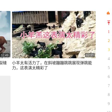
1
2
3
02:49
02:31
4
裂缝
小羊太有活力了，在斜坡蹦蹦跳跳展现弹跳能
力，这表演太精彩了
5
6
7
8
9