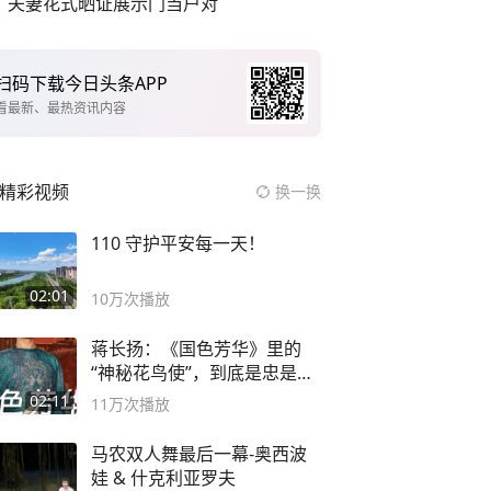
夫妻花式晒证展示门当户对
扫码下载今日头条APP
看最新、最热资讯内容
精彩视频
换一换
110 守护平安每一天！
02:01
10万
次播放
蒋长扬：《国色芳华》里的
“神秘花鸟使”，到底是忠是
奸？
02:11
11万
次播放
马农双人舞最后一幕-奥西波
娃 & 什克利亚罗夫