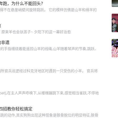
奔跑，为什么不能回头？
不得不在悬崖峭壁间旋转跳跃。 它的模样仿佛是山羊和绵羊的
愈
” 原来羊也会驮孩子~ 夕阳下的这一幕好治愈
的非遗
弦的手指缠绕着能遥控山羊的线绳,山羊随着琴声的节奏,跳跃、
笔者,哨所官兵巡逻经过科克牙地区时遇到一只受伤的小羊。 官兵将
goat),在主人声声呼唤下,从楼梯蹦跳下来,感觉相当雀跃,不停地
四招教你轻松搞定
跳的动作,其实狗狗出现这种现象是髌骨脱位的明显特征,髌骨