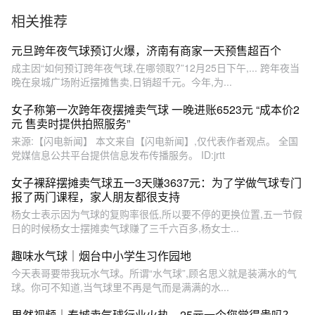
个？
相关推荐
元旦跨年夜气球预订火爆，济南有商家一天预售超百个
成主因“如何预订跨年夜气球,在哪领取?”12月25日下午,... 跨年夜当
晚在泉城广场附近摆摊售卖,日销超千元。今年,为...
女子称第一次跨年夜摆摊卖气球 一晚进账6523元 “成本价2
元 售卖时提供拍照服务”
来源:【闪电新闻】 本文来自【闪电新闻】,仅代表作者观点。 全国
党媒信息公共平台提供信息发布传播服务。 ID:jrtt
女子裸辞摆摊卖气球五一3天赚3637元：为了学做气球专门
报了两门课程，家人朋友都很支持
杨女士表示因为气球的复购率很低,所以要不停的更换位置,五一节假
日的时候杨女士摆摊卖气球赚了三千六百多,杨女士...
趣味水气球｜烟台中小学生习作园地
今天表哥要带我玩水气球。所谓“水气球”,顾名思义就是装满水的气
球。你可不知道,当气球里不再是气而是满满的水...
果然视频｜泰城卖气球行业火热，25元一个您觉得贵吗？