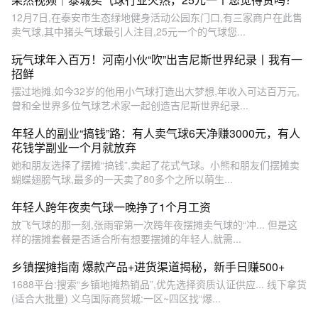
12月7日,在泰安市生态绿地健身活动公园东门口,有三家商户在此售
卖气球,其中猪头气球最引人注目,25元一个的气球您...
玩气球年入百万！河南小伙“吹”出吉尼斯世界纪录丨我有一
招鲜
摆过地摊,如今32岁的他用小气球打造出大梦想,年收入可达百万元,
曾和全世界多位气球艺术家一起创造吉尼斯世界纪录...
年轻人的副业“搞钱”路：有人卖气球6天净赚3000元，有人
花钱学副业一个月就放弃
她和朋友选择了摆摊“搞钱”,卖起了花式气球。小熊和朋友们摆摊卖
蝴蝶翅膀气球,最多的一天卖了80多个之所以萌生...
年轻人跨年夜卖气球一晚挣了1个月工资
放飞气球的那一刻,张雨霏第一次跨年夜摆摊卖气球的“冲... 但是这
样的摆摊套餐是否适合所有想要摆摊的年轻人,就需...
乡镇摆摊指南 爆款产品+进货渠道揭秘，新手日赚500+
1688平台:搜索“乡镇地摊热销品”,优先选择资质认证供应... 线下拿货
(适合大批量) 义乌国际商贸城:一区~四区找“爆...