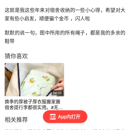
这就是我这些年来对宿舍收纳的一些小心得，希望对大
家有些小启发，顺便骗个金币 ，闪人啦
默默的说一句，图中所用的所有绳子，都是我的多余的
鞋带
猜你喜欢
04:05
换季的厚被子厚衣服搬家搬
宿舍提行李都很实用。#无限
回购的宝藏单品 #收纳整理 #
App内打开
相关推荐
收纳袋 #超大容量 #收纳