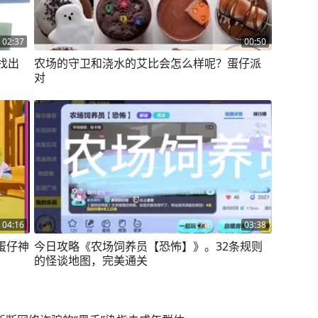
02:37
00:50
找出
农场的守卫和浇水的艾比会怎么样呢？蛋仔派
对
04:16
03:38
蛋仔神
今日攻略《农场饲养员【恐怖】》。32条规则
的怪谈地图，完美通关