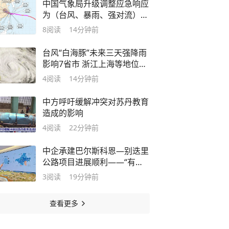
中国气象局升级调整应急响应
为（台风、暴雨、强对流）三
级！
8
阅读
14分钟前
台风“白海豚”未来三天强降雨
影响7省市 浙江上海等地位于
台风危险半圆
4
阅读
14分钟前
中方呼吁缓解冲突对苏丹教育
造成的影响
4
阅读
22分钟前
中企承建巴尔斯科恩—别迭里
公路项目进展顺利——“有路
的地方，就有发展机遇”（中
3
阅读
19分钟前
国—吉尔吉斯斯坦媒体高质量
共建“一带一路”联合采访）
查看更多