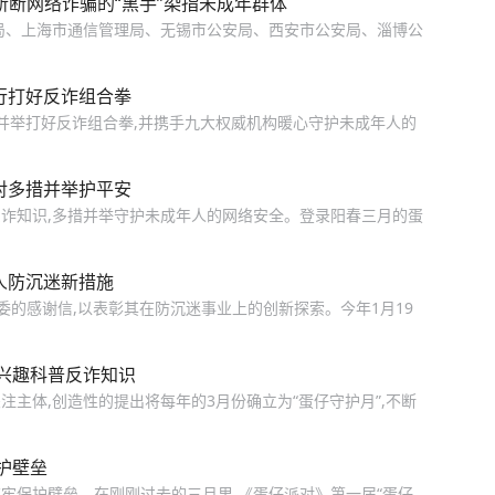
斩断网络诈骗的“黑手”染指未成年群体
局、上海市通信管理局、无锡市公安局、西安市公安局、淄博公
行打好反诈组合拳
措并举打好反诈组合拳,并携手九大权威机构暖心守护未成年人的
对多措并举护平安
反诈知识,多措并举守护未成年人的网络安全。登录阳春三月的蛋
人防沉迷新措施
委的感谢信,以表彰其在防沉迷事业上的创新探索。今年1月19
兴趣科普反诈知识
主体,创造性的提出将每年的3月份确立为“蛋仔守护月”,不断
护壁垒
牢保护壁垒。在刚刚过去的三月里,《蛋仔派对》第一届“蛋仔