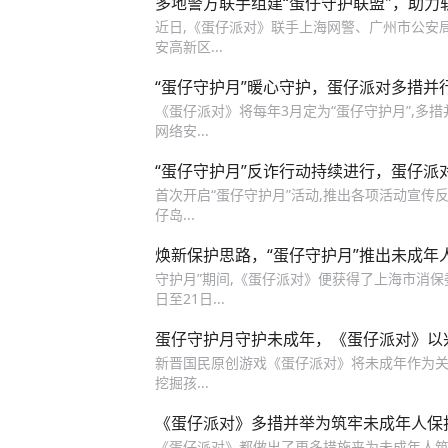
多地警方联手组建“蛋仔守护联盟"，助力
近日,《蛋仔派对》联手上海网警、广州市公安
安高新区...
“蛋仔守护月”暖心守护，蛋仔派对多措并
《蛋仔派对》将每年3月定为“蛋仔守护月”,多
网络安...
“蛋仔守护月”反诈行动持续进行，蛋仔派
首次开启“蛋仔守护月”活动,推出各项活动宣传
仔岛...
焕新保护思路，“蛋仔守护月”推出未成年
守护月”期间,《蛋仔派对》便获得了上海市消保
日至21日...
蛋仔守护月守护未成年，《蛋仔派对》以
新晋国民原创游戏《蛋仔派对》将未成年作为关注
挖掘孩...
《蛋仔派对》多措并举为筑牢未成年人保
《蛋仔派对》都做出了更多措施来为未成年人筑