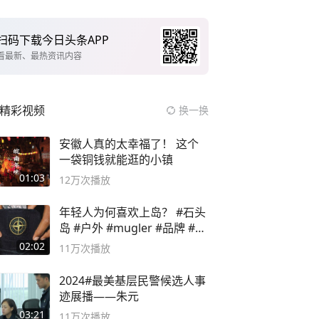
扫码下载今日头条APP
看最新、最热资讯内容
精彩视频
换一换
安徽人真的太幸福了！ 这个
一袋铜钱就能逛的小镇
01:03
12万
次播放
年轻人为何喜欢上岛？ #石头
岛 #户外 #mugler #品牌 #足
球流氓
02:02
11万
次播放
2024#最美基层民警候选人事
迹展播——朱元
03:21
11万
次播放