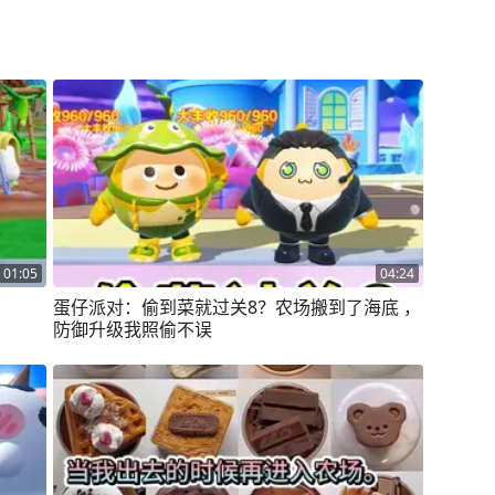
01:05
04:24
蛋仔派对：偷到菜就过关8？农场搬到了海底 ，
防御升级我照偷不误