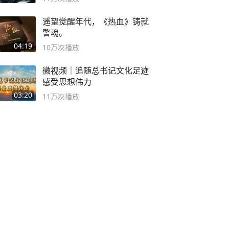
遥望觉醒年代，《热血》铸就
警魂。
04:19
10万
次播放
微视频｜追随总书记文化足迹
感受思想伟力
03:20
11万
次播放