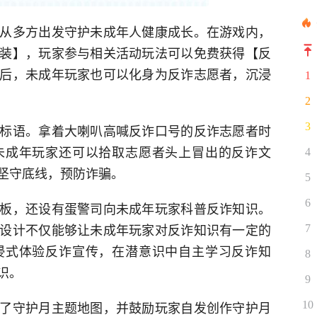
从多方出发守护未成年人健康成长。在游戏内，
装】，玩家参与相关活动玩法可以免费获得【反
后，未成年玩家也可以化身为反诈志愿者，沉浸
1
2
3
标语。拿着大喇叭高喊反诈口号的反诈志愿者时
未成年玩家还可以拾取志愿者头上冒出的反诈文
4
坚守底线，预防诈骗。
5
6
板，还设有蛋警司向未成年玩家科普反诈知识。
设计不仅能够让未成年玩家对反诈知识有一定的
7
浸式体验反诈宣传，在潜意识中自主学习反诈知
8
识。
9
了守护月主题地图，并鼓励玩家自发创作守护月
10