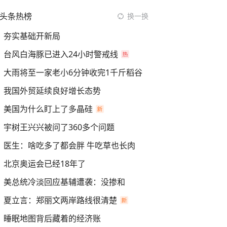
头条热榜
换一换
夯实基础开新局
台风白海豚已进入24小时警戒线
大雨将至一家老小6分钟收完1千斤稻谷
我国外贸延续良好增长态势
美国为什么盯上了多晶硅
宇树王兴兴被问了360多个问题
医生：啥吃多了都会胖 牛吃草也长肉
北京奥运会已经18年了
美总统冷淡回应基辅遭袭：没掺和
夏立言：郑丽文两岸路线很清楚
睡眠地图背后藏着的经济账