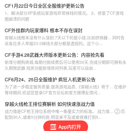
CF1月22日今日全区全服维护更新公告
1、解决部分XP系统玩家游戏异常掉线的情况。 2、修复了CF游戏
圈崩溃的问题
CF外挂群内玩家爆料 根本不存在误封
穿越火线根本没有什么误封,7天以下的是小挂,比如挤频器... 同时告
诉各位多人举报23-0掉线大部分都是透视的。这个小...
CF手游4.28武器大师版本更新公告：内容抢先看
新增分期购商城,每期付款续费后可以使用30天,完成分期即可拥有永
久期限武器 找房功能新增房间列表,玩家可以自由...
CF6月24、25日全服维护 疯狂人机更新公告
为了进一步稳定服务质量,提高游戏品质,《穿越火线》将于... 在维护
等待期间,欢迎您登录CF官方论坛和官方微博反馈问...
穿越火线枪王排位赛解析 如何快速涨战力值
战力值是CF枪王排位系统中唯一衡量实力的标准。 战力值... ②:匹
配到30人,或者5分钟的房,明显来不及或者很难打到5...
App内打开