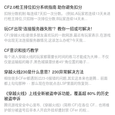
CF2.0枪王排位扣分系统指南 助你避免扣分
扣除分数机制:每连续7天扣一次分数。 (例如,A玩家若连续13天未进
行枪王排位,只扣除一次排位分数;B玩家连续14天未...
玩CF出现“连接服务器失败”？教你一招或可解决！
CF(穿越火线)是很多朋友喜欢玩的一款网游,最近有玩家表示,在游戏
中出现无法连接服务器情况,这该怎么办呢?今天我...
CF意识和技巧教学
每个进入穿越火线的玩家都需要长时间的练习才能成为大神... 不仅
仅是运输船的箱子,黑色城镇潜伏者45°角位置的箱子...
穿越火线230是什么意思？230异常解决方法
相信很多CFer都遇到过23-0报错的问题,其实这本来也是腾... 前面
都上勾勾那种 - - 那么现在你就点击LSP里面的恢复到...
《穿越火线》上线全新被盗申诉功能，覆盖超 80% 的历史
被盗申诉
腾讯游戏安全中心宣布,《穿越火线》(简称:CF)在各位 CF... 也将维
护部分被盗号后非本人开启外挂却遭封禁 CFer 的权...