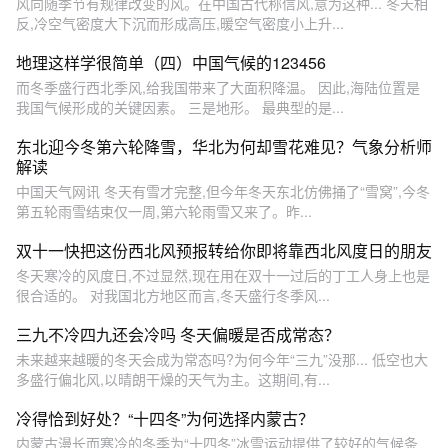
风向随季节有规律改变的风。在中国古代称信风,意为这种... 冬天相
反,冷空气密度大下沉而形成高压,暖空气密度小上升...
地理这样学很简单（四）中国气候的123456
而冬季盛行西北季风,给我国带来了大面积降温。 因此,海陆位置是
我国气候形成的关键因素。 三是地形。 最典型的是...
东北迎今冬第六轮降雪，华北为何却雪花难见？气象分析师
解读
中国天气网讯 冬天有雪才完整,但今年冬天东北仿佛捅了“雪窝”,今冬
第五轮雨雪结束仅一周,第六轮雨雪又来了。昨...
双十一快把这份西北风预报转给你即将靠西北风度日的朋友
冬天寒冷的风度日,不过显然,现在用在双十一过后的丁工人身上也是
很合适的。 对我国北方地区而言,冬天盛行冬季风...
三九不冷四九还会冷吗 冬天偏暖是否成常态？
未来越来越暖的冬天会成为常态吗?为何今年“三九”没那... 低空也大
多盛行偏北风,以晴朗干燥的天气为主。这期间,有...
冷得恰到好处？“十四冬”为何选择内蒙古？
内蒙古漫长而寒冷的冬季为“十四冬”冰雪运动提供了较好的气候条