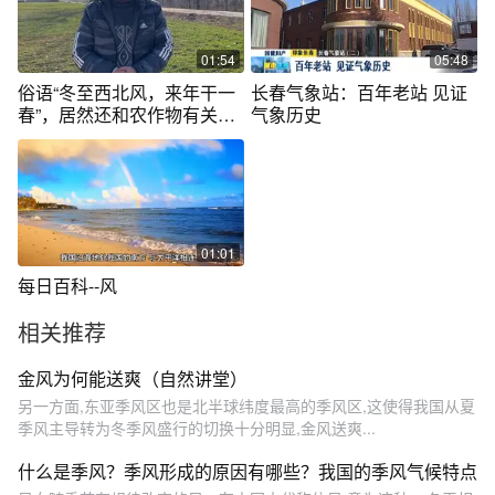
01:54
05:48
俗语“冬至西北风，来年干一
长春气象站：百年老站 见证
春”，居然还和农作物有关，
气象历史
有道理吗
01:01
每日百科--风
相关推荐
金风为何能送爽（自然讲堂）
另一方面,东亚季风区也是北半球纬度最高的季风区,这使得我国从夏
季风主导转为冬季风盛行的切换十分明显,金风送爽...
什么是季风？季风形成的原因有哪些？我国的季风气候特点