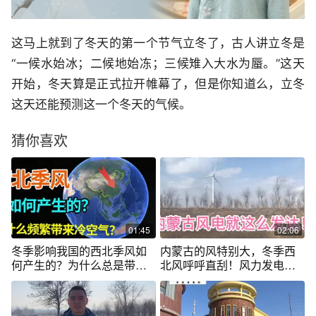
这马上就到了冬天的第一个节气立冬了，古人讲立冬是
“一候水始冰；二候地始冻；三候雉入大水为蜃。”这天
开始，冬天算是正式拉开帷幕了，但是你知道么，立冬
这天还能预测这一个冬天的气候。
猜你喜欢
01:45
02:06
冬季影响我国的西北季风如
内蒙古的风特别大，冬季西
何产生的？为什么总是带来
北风呼呼直刮！风力发电最
较强冷空气？
适合风能充裕