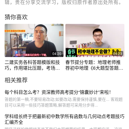
辑，贵在分享交流学习，版权归原作者原出处所有。
猜你喜欢
04:20
04:23
二建实务各科答题模版和技
春节提分专题：地理老师推
巧，作用堪比压题，考场多
荐初中地理《6大题型答题技
拿10分的法宝
巧》
相关推荐
每个科目怎么考？资深教师高考提分“锦囊妙计”来啦！
答题的第一稿,不要轻易改动;如要改动,需要保持谨慎,要在... 客观题
目可以采用一些技巧答题策略,解答题可采用分步得...
学科组长终于把最新初中数学所有函数与几何动点考题技巧
汇编齐全
明显这样的做题状态并不我们大家想要的结果。大家都应该... 这说