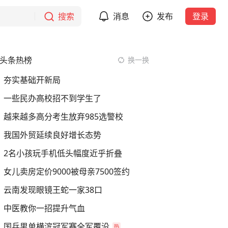
搜索
消息
发布
登录
头条热榜
换一换
夯实基础开新局
一些民办高校招不到学生了
越来越多高分考生放弃985选警校
我国外贸延续良好增长态势
2名小孩玩手机低头幅度近乎折叠
女儿卖房定价9000被母亲7500签约
云南发现眼镜王蛇一家38口
中医教你一招提升气血
国乒男单横滨冠军赛全军覆没