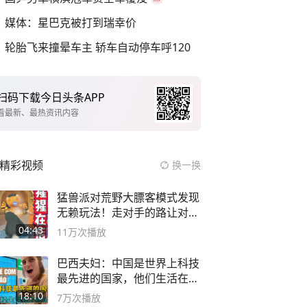
媒体：星巴克被打到瑞幸价
轮胎飞来撞晕车主 轿车自动停车呼120
扫码下载今日头条APP
看最新、最热资讯内容
精彩视频
换一换
猛兽派对荒野大膘客模式发现
无赖玩法！走对手的路让对手
无路可走
04:43
11万
次播放
巴西夫妇：中国是世界上科技
最先进的国家，他们生活在
2999年
18:10
7万
次播放