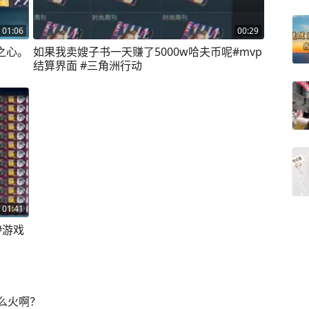
01:06
00:29
之心。
如果我卖嫂子书一天赚了5000w哈夫币呢#mvp
结算界面 #三角洲行动
01:41
#游戏
么火啊？