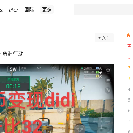
技
热点
国际
更多
关注
三角洲行动
1
2
3
4
5
6
7
8