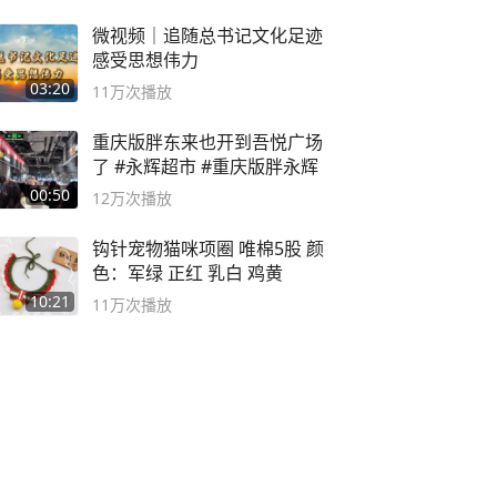
微视频｜追随总书记文化足迹
感受思想伟力
03:20
11万
次播放
重庆版胖东来也开到吾悦广场
了 #永辉超市 #重庆版胖永辉
00:50
12万
次播放
钩针宠物猫咪项圈 唯棉5股 颜
色：军绿 正红 乳白 鸡黄
10:21
11万
次播放