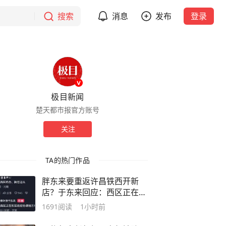
搜索
消息
发布
登录
极目新闻
楚天都市报官方账号
关注
TA的热门作品
胖东来要重返许昌铁西开新
店？于东来回应：西区正在和
政府协调地方
1691
阅读
1小时前