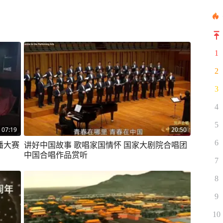
1
2
3
4
5
07:19
20:50
6
播大赛
讲好中国故事 歌唱家国情怀 国家大剧院合唱团
中国合唱作品赏听
7
8
9
10