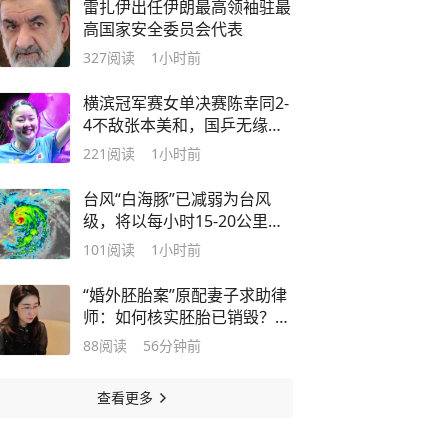
雷扎伊出任伊朗最高领袖驻最
高国家安全委员会代表
327
阅读
1小时前
横滨冠军赛女单决赛陈幸同2-
4不敌张本美和，国乒无缘本
站男女单打桂冠
221
阅读
1小时前
台风“白海豚”已减弱为台风
级，将以每小时15-20公里的
速度向偏西方向移动，强度快
101
阅读
1小时前
速减弱
“婚外胚胎案”原配妻子求助律
师：如何核实胚胎已销毁？伪
造结婚证算重婚吗？医院的责
88
阅读
56分钟前
任边界在哪？
查看更多