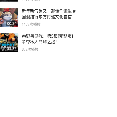
新年新气象又一部佳作诞生 #
国漫猫行东方传递文化自信
00:34
11万
次播放
🎮野兽游戏：第5集[完整版]
争夺私人岛屿之战！
#MrBeastChina
55:37
3万
次播放