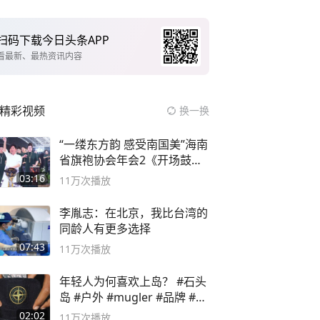
扫码下载今日头条APP
看最新、最热资讯内容
精彩视频
换一换
“一缕东方韵 感受南国美”海南
省旗袍协会年会2《开场鼓》
二团
03:16
11万
次播放
李胤志：在北京，我比台湾的
同龄人有更多选择
07:43
11万
次播放
年轻人为何喜欢上岛？ #石头
岛 #户外 #mugler #品牌 #足
球流氓
02:02
11万
次播放