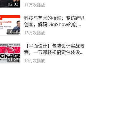
球流氓
02:02
11万
次播放
科技与艺术的桥梁：专访跨界
创客，解码DigiShow的创新
之路
18:18
13万
次播放
【平面设计】包装设计实战教
程，一节课轻松搞定包装设计
流程！
91:25
10万
次播放