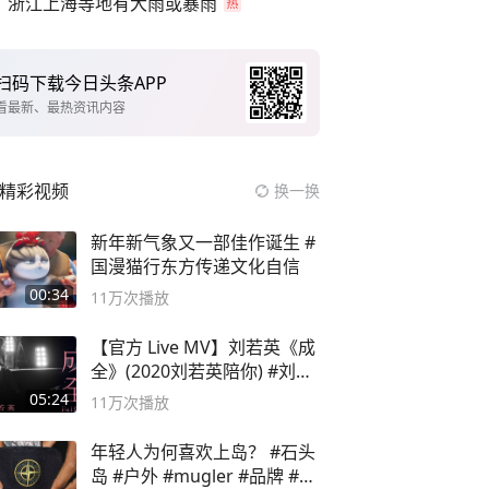
浙江上海等地有大雨或暴雨
扫码下载今日头条APP
看最新、最热资讯内容
精彩视频
换一换
新年新气象又一部佳作诞生 #
国漫猫行东方传递文化自信
00:34
11万
次播放
【官方 Live MV】刘若英《成
全》(2020刘若英陪你) #刘若
英 #成全
05:24
11万
次播放
年轻人为何喜欢上岛？ #石头
岛 #户外 #mugler #品牌 #足