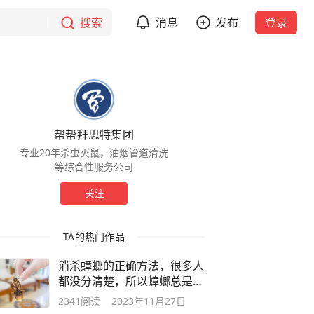
搜索
消息
发布
登录
帮帮拜思特集团
专业20年杀虫灭鼠，油烟管道清洗
等综合性服务公司
关注
TA的热门作品
消杀蟑螂的正确方法，很多人
都没分清楚，所以蟑螂总是消
灭不完
2341
阅读
2023年11月27日