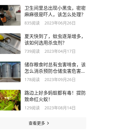
卫生间里总出现小黑虫，密密
麻麻很是吓人，该怎么处理？
835
阅读
2023年06月26日
夏天快到了，蚊虫逐渐增多，
该如何选用杀虫剂？
739
阅读
2023年04月17日
储存粮食时总有虫害啃食，该
怎么消杀预防仓储虫害危害食
物？
178
阅读
2023年09月26日
路边上好多蚂蚁都有毒！提防
致命红火蚁！
129
阅读
2023年08月14日
查看更多