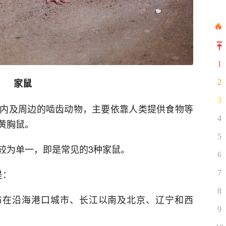
1
家鼠
2
3
内及周边的啮齿动物，主要依靠人类提供食物等
4
黄胸鼠。
5
较为单一，即是常见的3种家鼠。
6
是：
7
8
布在沿海港口城市、长江以南及北京、辽宁和西
9