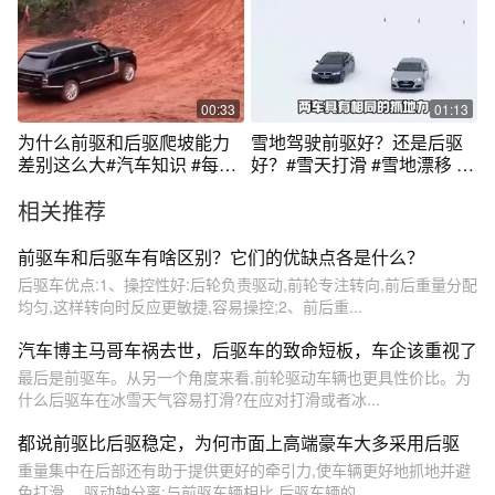
00:33
01:13
为什么前驱和后驱爬坡能力
雪地驾驶前驱好？还是后驱
差别这么大#汽车知识 #每天
好？#雪天打滑 #雪地漂移 #
一个用车知识
后驱车和前驱车区别
相关推荐
前驱车和后驱车有啥区别？它们的优缺点各是什么？
后驱车优点:1、操控性好:后轮负责驱动,前轮专注转向,前后重量分配
均匀,这样转向时反应更敏捷,容易操控;2、前后重...
汽车博主马哥车祸去世，后驱车的致命短板，车企该重视了
最后是前驱车。从另一个角度来看,前轮驱动车辆也更具性价比。为
什么后驱车在冰雪天气容易打滑?在应对打滑或者冰...
都说前驱比后驱稳定，为何市面上高端豪车大多采用后驱
重量集中在后部还有助于提供更好的牵引力,使车辆更好地抓地并避
免打滑。 驱动轴分离:与前驱车辆相比,后驱车辆的...