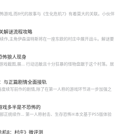
怖游戏,而8代的故事与《生化危机7》有着莫大的关联。小伙伴
通关解谜流程攻略
新续作,主角伊森温特斯将在一座东欧的村庄中展开战斗。解谜要
恐怖狼人现身
一批游戏截图,展... 行动迅敏且十分狂暴的怪物盘踞于这个村落。居
读：与正篇剧情全面接轨
庄》再度续写前作的剧情,除了在第一人称的游戏环节进一步加强之
游戏多半是不恐怖的
正统续作... 第一人称射击、生存恐怖※本文基于PS5版体验
危机8：村庄》微评测