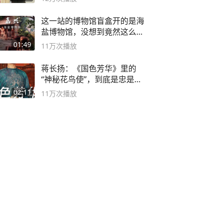
这一站的博物馆盲盒开的是海
盐博物馆，没想到竟然这么好
逛！
01:49
11万
次播放
蒋长扬：《国色芳华》里的
“神秘花鸟使”，到底是忠是
奸？
02:11
11万
次播放