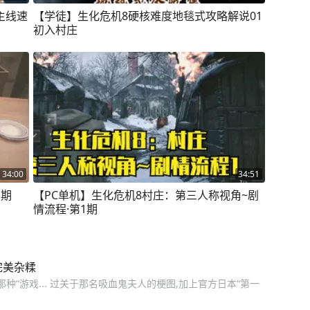
 主线速
【学徒】生化危机8硬核难度地毯式攻略解说01
初入村庄
34:00
34:51
1期
【PC单机】生化危机8村庄：第三人称视角~剧
情流程·第1期
完美杂糅
种“游戏... 过关于那名吸血鬼夫人的梗图,加上官方日本“第一