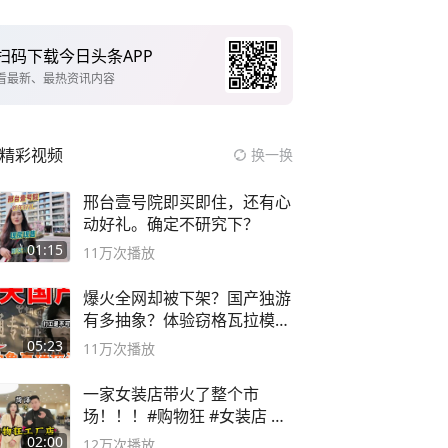
扫码下载今日头条APP
看最新、最热资讯内容
精彩视频
换一换
邢台壹号院即买即住，还有心
动好礼。确定不研究下？
01:15
11万
次播放
爆火全网却被下架？国产独游
有多抽象？体验窃格瓦拉模拟
器！
05:23
11万
次播放
一家女装店带火了整个市
场！！！#购物狂 #女装店 #
高品质女装
02:00
12万
次播放