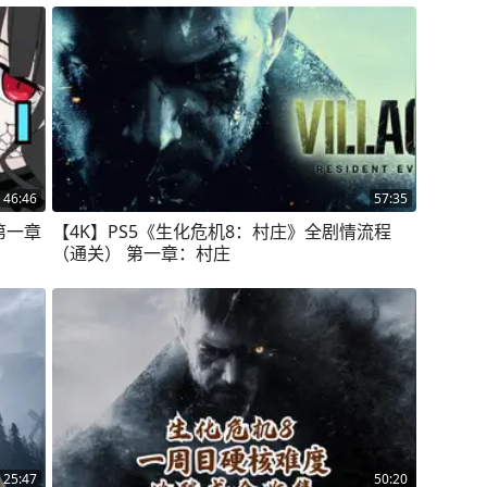
46:46
57:35
第一章
【4K】PS5《生化危机8：村庄》全剧情流程
（通关） 第一章：村庄
25:47
50:20