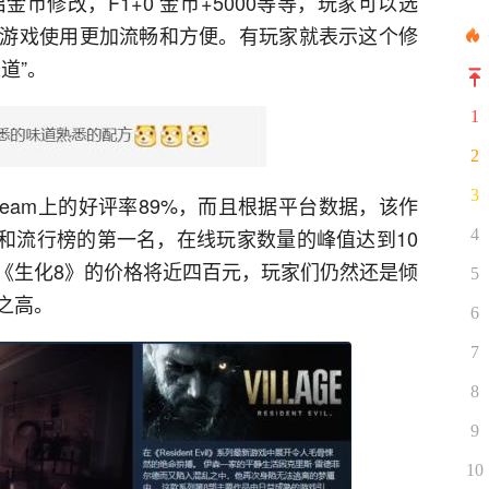
开启金币修改，F1+0 金币+5000等等，玩家可以选
游戏使用更加流畅和方便。有玩家就表示这个修
道”。
1
2
3
eam上的好评率89%，而且根据平台数据，该作
榜和流行榜的第一名，在线玩家数量的峰值达到10
4
《生化8》的价格将近四百元，玩家们仍然还是倾
5
之高。
6
7
8
9
10