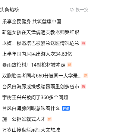
头条热榜
换一换
乐享全民健身 共筑健康中国
新疆女孩在天津偶遇支教老师哭红眼
以媒：穆杰塔巴被紧急送医情况危急
上半年国内居民出游人次34.63亿
暴雨致棺材厂14副棺材被冲走
双胞胎高考同考660分被同一大学录取
台风白海豚或携极端暴雨重创多省市
宇树王兴兴被问了360多个问题
台风白海豚闭眼意味着什么
施一公拒盆栽式人才
万岁山接盘烂尾恒大文旅城