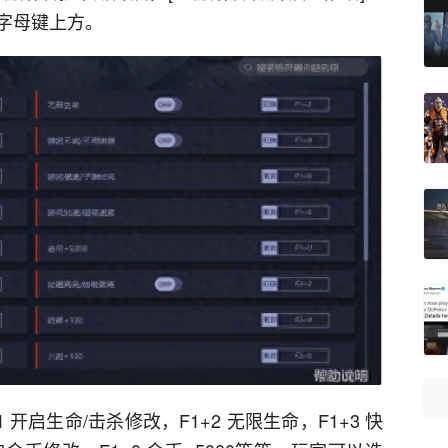
字母键上方。
开启生命/击杀修改，F1+2 无限生命，F1+3 快