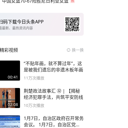
中国女篮70-67险胜尼日利亚女篮
扫码下载今日头条APP
看最新、最热资讯内容
精彩视频
换一换
“不贴年画，就不算过年”，这
是被我们遗忘的非遗木板年画
00:41
11万
次播放
荆楚政法故事汇 ㉜ | 【揭秘
经济犯罪手法，共筑平安防线
02:08
10万
次播放
1月7日，自治区政府召开常务
会议。 1月7日，自治区党委