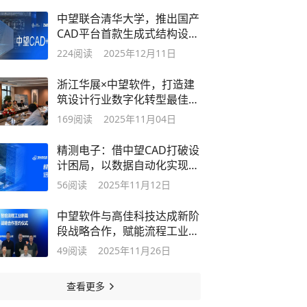
中望联合清华大学，推出国产
CAD平台首款生成式结构设计
AI助手
224
阅读
2025年12月11日
浙江华展×中望软件，打造建
筑设计行业数字化转型最佳实
践
169
阅读
2025年11月04日
精测电子：借中望CAD打破设
计困局，以数据自动化实现降
本增效
56
阅读
2025年11月12日
中望软件与高佳科技达成新阶
段战略合作，赋能流程工业自
主创新
49
阅读
2025年11月26日
查看更多