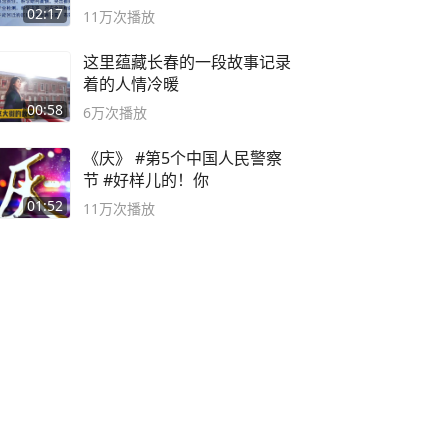
副书记
02:17
11万
次播放
这里蕴藏长春的一段故事记录
着的人情冷暖
00:58
6万
次播放
《庆》 #第5个中国人民警察
节 #好样儿的！你
01:52
11万
次播放