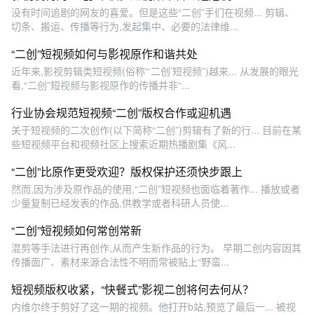
没有时间追剧的网友的喜爱。但是这些“二创”手们在视频... 剪辑、
切条、搬运、传播等行为,发起集中、必要的法律维...
“二创”短视频如何与影视原作和谐共处
近年来,影视剪辑类短视频(俗称“‘二创’短视频”)越来... 从发展的眼光
看,“二创”短视频与影视原作的传播并非“...
行业协会规范短视频“二创”版权合作或迎机遇
关于短视频的二次创作(以下简称“二创”)剪辑有了新的行... 目前在某
些短视频平台和视频社区上搜索近期热播剧集《风...
“二创”比原作更受欢迎？版权保护还须快步跟上
然而,因为涉及原作品的使用,“二创”短视频也面临着著作... 播放或者
少量复制已经发表的作品,供教学或者科研人员使...
“二创”短视频如何常创常新
混剪等手法进行再创作,从而产生新作品的行为。 早期二创内容因其
传播面广、素材来源合法性不明而常被贴上“野蛮...
短视频版权收紧，“快餐式”影视二创将何去何从？
内维尔终于剪好了这一期的视频。他打开b站,预览了最后一... 被视