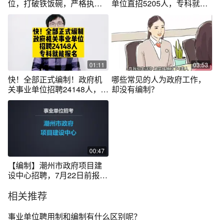
位，打破铁饭碗，严格执行5
单位直招5205人，专科就能
年合同制
报名
01:11
03:53
快！全部正式编制！政府机
哪些常见的人为政府工作，
关事业单位招聘24148人，专
却没有编制？
科就能报名
00:47
【编制】潮州市政府项目建
设中心招聘，7月22日前报名
#事业编
相关推荐
事业单位聘用制和编制有什么区别呢？