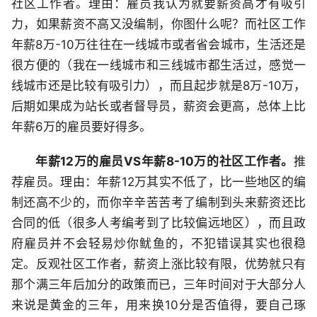
社区工作者。理由：雇员我认为就要薪资高才有吸引
力，如果薪资不高又没编制，你图什么呢？而社区工作
年薪8万-10万往往在一线城市或者省会城市，生活还是
很方便的（我在一线城市和三线城市都生活过，感觉一
线城市还是比较有吸引力），而且起步就是8万-10万，
后期如果成为站长或者督导员，薪资会更高，总体上比
年薪6万的雇员要好得多。
年薪12万的雇员VS年薪8-10万的社区工作者。
推
荐雇员。理由：年薪12万其实不低了，比一些地区的编
制还高不少的，而你辛辛苦苦考了编制到头来薪资还比
合同的低（很多人考编考到了比较偏远地区），而且政
府雇员并不会轻易炒你鱿鱼的，不犯错误其实也很稳
定。反观社区工作者，薪资上涨比较有限，优势就只有
那个满三年后加分的政策而已，三年时间对于大部分人
来说是黄金的三年，用来换10分是否值得，要自己琢