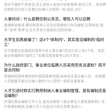
而对于编制干部来说,其工资收入由地方财政保障,单位只负... 有些聘
任制职员的收入还要比在编人员稍高一些,因此,对于...
人事时间｜什么是聘任制公务员，哪些人可以应聘
据潮新闻报道,聘任制录用人员在任期拥有公务员编制,无需参加“国
考”“省考”等考试,也不享有行政级别;但同样都...
大学生别再被骗了！这4个“体制内”，其实是没编制的“临时
工”
岂不是能在低强度的竞争中进入事业编?但在社会上有4个较... 其实
是没有编制的“临时工”!如果您是准备考公的大学生...
为什么政府部门、事业单位临聘人员采用劳务派遣制？而不
是合同制
有编制则意味着财政的直接或者间接(自收自支事业编人员... 总临聘
人员数量不超过在编人数的10%,但同一级机关或者事...
人才引进时称实行聘用制纳入事业编制管理，是有编制还是
没编制？
所谓的事业编制工作人员,是完全按照《事业单位人事管理条例》进
行管理和聘用,在编工作人员是实行岗位竞聘,新进入...