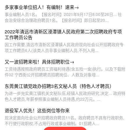
多家事业单位招人！有编制！速来→
事业编制人员1名。【报名时间】2021年9月17日8:00至26日... 社
会治安综合治理政府聘员1名。【报名时间】即日起至20...
2022年清远市清新区浸潭镇人民政府第二次招聘政府专项
工作聘员公告
因工作需要,清远市清新区浸潭镇人民政府现向社会公开招聘政府专
项工作聘员6人(该类人员非事业编制人员,不列入用...
又一波招聘来啦！具体招聘职位→
工资待遇按照政府聘员工资福利待遇(含五险一金)执行。以及下载附
件02 宁西街公开招聘聘员招聘岗位、人数及对象增...
东莞黄江镇党政办招聘3名文秘人员（特色人才聘员）
为进一步充实黄江镇机关文秘队伍,经镇人民政府研究,决定... 政府特
色人才聘员,年薪参照事业编制人员待遇,约22万元。...
退役军人优先！这些岗位等你来
现决定面向社会公开招聘政府聘员11名。政府聘员不具有行政职务,
不行使行政职权,不占用行政或事业编制。01招聘人...