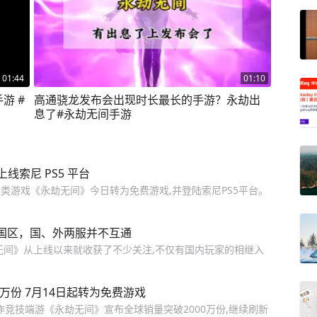
01:44
01:10
游 #
高通骁龙发布会出现时长最长的手游？永劫出
息了#永劫无间手游
索尼 PS5 平台
险类游戏《永劫无间》今日转为免费游戏,并登陆索尼PS5平台。
锁国区，国、外两服并不互通
无间》从上线以来就收获了不少关注,不仅有国内玩家的相继入
万份 7月14日起转为免费游戏
作竞技端游《永劫无间》宣布全球销量突破2000万份,继续刷新