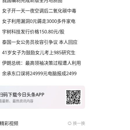
我国编制完成新版全月地质图
女子开一天一夜空调后二氧化碳中毒
女子利用漏洞0元薅走3000多件家电
宇树科技发行价格150.80元/股
泰国一女公务员妆容引争议 本人回应
41岁女子为鼓励女儿考上985研究生
伊朗总统：最高领袖决策过程遭人利用
余承东口误将24999元电脑报成2499
扫码下载今日头条APP
看最新、最热资讯内容
精彩视频
换一换