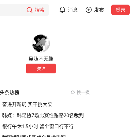
搜索
消息
发布
登录
吴趣不无趣
关注
头条热榜
换一换
奋进开新局 实干挑大梁
韩媒：韩足协7场比赛性贿赂20名裁判
银行午休1.5小时 留个窗口行不行