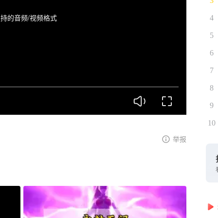
3
持的音频/视频格式
4
5
6
7
8
9
10
举报