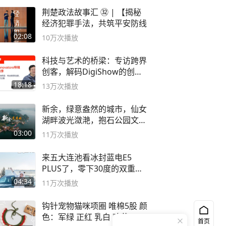
荆楚政法故事汇 ㉜ | 【揭秘
经济犯罪手法，共筑平安防线
02:08
10万
次播放
科技与艺术的桥梁：专访跨界
创客，解码DigiShow的创新
之路
18:18
13万
次播放
新余，绿意盎然的城市，仙女
湖畔波光潋滟，抱石公园文化
深邃……
03:00
11万
次播放
来五大连池看冰封蓝电E5
PLUS了，零下30度的双重冰
封40小时全录
04:34
11万
次播放
钩针宠物猫咪项圈 唯棉5股 颜
色：军绿 正红 乳白 鸡黄
首页