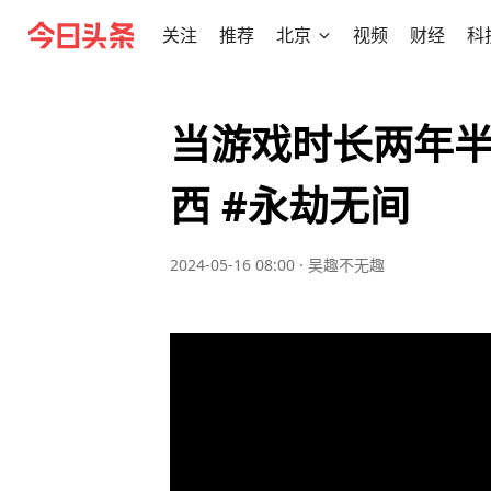
关注
推荐
北京
视频
财经
科
当游戏时长两年
西 #永劫无间
2024-05-16 08:00
·
吴趣不无趣