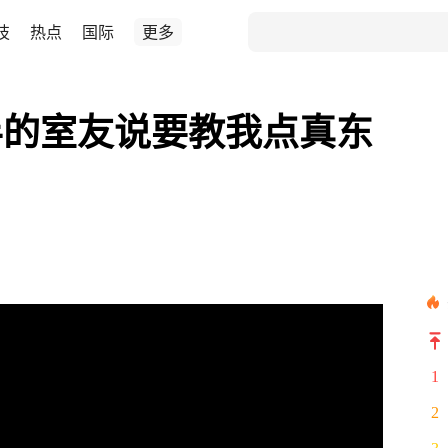
技
热点
国际
更多
半的室友说要教我点真东
1
2