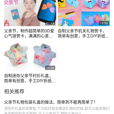
01:44
14:55
父亲节，制作超简单的3D爱
自制父亲节机关礼物贺卡，
心气球贺卡，满满的心意送
简单有创意，手工DIY折纸教
给爸爸
学
05:28
自制迷你父亲节衬衫礼盒，
简单有创意，手工DIY折纸教
学
相关推荐
父亲节礼物包装礼盒的做法，简单到不能再简单了！
漂亮的礼盒折纸教程,下次给好朋友赠送礼物的时候,就可以放进我们
亲手制作的盒子里啦! 马上父亲节了,想给父亲什么...