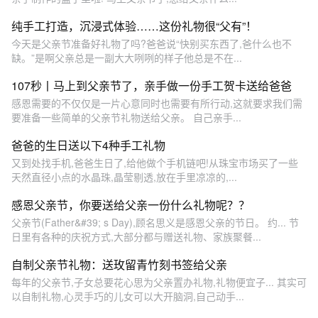
纯手工打造，沉浸式体验……这份礼物很“父有”！
今天是父亲节准备好礼物了吗?爸爸说“快别买东西了,爸什么也不
缺。”是啊父亲总是一副大大咧咧的样子他总是不在...
107秒丨马上到父亲节了，亲手做一份手工贺卡送给爸爸
感恩需要的不仅仅是一片心意同时也需要有所行动,这就要求我们需
要准备一些简单的父亲节礼物送给父亲。 自己亲手...
爸爸的生日送以下4种手工礼物
又到处找手机,爸爸生日了,给他做个手机链吧!从珠宝市场买了一些
天然直径小点的水晶珠,晶莹剔透,放在手里凉凉的,...
感恩父亲节，你要送给父亲一份什么礼物呢？？
父亲节(Father&#39; s Day),顾名思义是感恩父亲的节日。 约... 节
日里有各种的庆祝方式,大部分都与赠送礼物、家族聚餐...
自制父亲节礼物：送玫留青竹刻书签给父亲
每年的父亲节,子女总要花心思为父亲置办礼物,礼物便宜子... 其实可
以自制礼物,心灵手巧的儿女可以大开脑洞,自己动手...