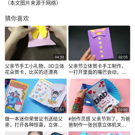
（本文图片来源于网络）
猜你喜欢
04:30
02:05
父亲节手工小礼物，3D立体
父亲节立体贺卡手工制作，
花朵贺卡，比买的还漂亮
一打开里面的嘴巴会动，简
单漂亮有创意
01:51
03:02
做一本迷你荣誉证书送给父
#创作灵感 父亲节到了，为爸
亲，打开各种惊喜，立体机
爸制作一张创意立体机关贺
关很有趣
卡吧～