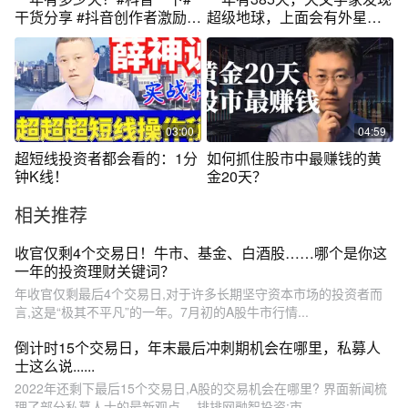
干货分享 #抖音创作者激励计
超级地球，上面会有外星人
划
吗？
03:00
04:59
超短线投资者都会看的：1分
如何抓住股市中最赚钱的黄
钟K线！
金20天？
相关推荐
收官仅剩4个交易日！牛市、基金、白酒股……哪个是你这
一年的投资理财关键词？
年收官仅剩最后4个交易日,对于许多长期坚守资本市场的投资者而
言,这是“极其不平凡”的一年。7月初的A股牛市行情...
倒计时15个交易日，年末最后冲刺期机会在哪里，私募人
士这么说......
2022年还剩下最后15个交易日,A股的交易机会在哪里? 界面新闻梳
理了部分私募人士的最新观点。 排排网融智投资:市...