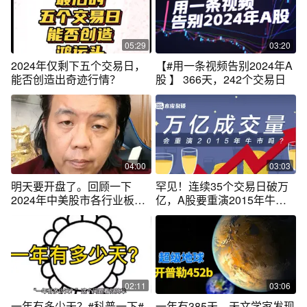
05:29
03:20
2024年仅剩下五个交易日，
【#用一条视频告别2024年A
能否创造出奇迹行情？
股 】 366天，242个交易日
04:00
03:03
明天要开盘了。回顾一下
罕见！连续35个交易日破万
2024年中美股市各行业板块
亿，A股要重演2015年牛市
涨幅数据对比#老徐吐槽#股
吗？
民日常#主打的就是一个真实
02:11
03:06
一年有多少天？#科普一下#
一年有385天，天文学家发现