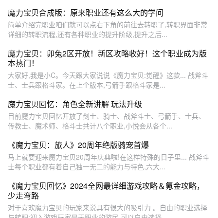
魔力宝贝合成版：原来职业还有这么大的学问
简单介绍完职业咱们就可以点右下角的前往去转职了,转职界面非常
详细的转职流程,还有各种职业的提升阶级,提升之后...
魔力宝贝：卯兔2区开放！新区攻略收好！这个职业成为版
本热门！
大家好,我是小C。今天跟大家说说《魔力宝贝:觉醒》这款... 战斧斗
士、士兵跟格斗家。在上个版本,弓箭手跟格斗家是...
魔力宝贝回忆：角色全新讲解 玩法升级
目前魔力宝贝回忆开放了剑士、骑士、战斧斗士、弓箭手、士兵、
传教士、魔术师、格斗士共计八个职业,小悦会从各个...
《魔力宝贝：旅人》20周年绝版骑宠首爆
马上就要迎来魔力宝贝20周年庆典啦!在这样特殊的日子里... 战斧斗
士每个职业都有着自己独一无二的能力与特色,六大...
《魔力宝贝回忆》2024全网最详细游戏攻略＆氪金攻略，
少走弯路
对于喜欢魔力宝贝的玩家来说具有很大的吸引力 。自由的职业选择
与转职:初入游戏玩家是无职业的游民,可以自由选择...