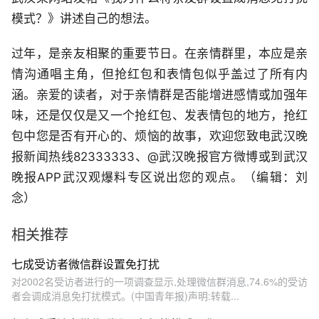
模式？》讲述自己的想法。
过年，是亲友相聚的重要节日。在亲情群里，本应是亲
情沟通唱主角，但抢红包和表情包似乎盖过了所有内
涵。亲爱的读者，对于亲情群是否能增进感情或加强年
味，还是仅仅是又一个抢红包、发表情包的地方，抢红
包中您是否有开心的、烦恼的故事，欢迎您致电武汉晚
报新闻热线82333333、@武汉晚报官方微博或到武汉
晚报APP武汉观爆料专区说出您的观点。（编辑：刘
念）
相关推荐
七成受访者微信群设置免打扰
对2002名受访者进行的一项调查显示,处理微信群消息,74.6%的受访
者会调成消息免打扰模式。(中国青年报)声明:转载...