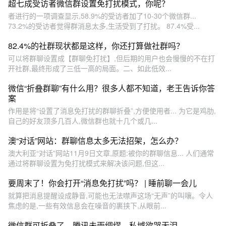
超七成受访者微信群设置免打扰模式，你呢？
者进行的一项调查显示,58.9%的受访者加了10-30个微信群...
73.2%的受访者觉得群消息太多,生活受到了打扰。 87.4%受...
82.4%的社群现状都是这样，你还打算做社群吗？
可以将群聊设置成【群聊免打扰】,但后期的用户也会慢慢的不在打
开社群,最终形成了三低一高的局面。二、如此低效...
微信“折叠群聊”有什么用？很多人都不知道，老王告诉你答
案
作用是将“设置了消息免打扰的群聊折叠”,方便使用者... 为它是鸡肋,
自己的好友顶多几百人,微信群也就十几个或几...
澳“对话”网站：群聊信息太多无法招架，怎么办？
澳大利亚“对话”网站11月9日文章,原题:被你的群聊信息... 人们通常
通过将群聊设置为免打扰模式来解决该问题,但这...
要周末了！你会打开“消息免打扰”吗？ | 睡前聊一会儿
就算把消息提醒设成静音,可能也无法噤声这场“无声”的叫嚷。令人
焦虑的是,一些有效信息会在噪音的裹挟下,从眼前...
微信群可折叠了，腾讯未雨绸缪、私域欲哭无泪