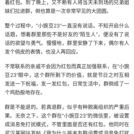
着红包。到了晚上，又不断有人将当天未到场的兄弟姐
妹们拉进群，倒也算是一次非常罕见的大团圆。
整个过程中，“小豌豆23”一直没有说话。不知开启什么
话题，想着群里那些不是好友的“陌生人”，便没有了说
话的欲望与勇气。慢慢地，群里安静了下来，偶尔有人
发个俏皮的表情，也没人再回应。
不常联系的亲戚不会因为红包而真正加强联系，在“小豌
豆23”眼中，这个群所剩下的价值，就是节日之时互相
发送一下祝福，发一发红包，日常生活中，群倒成了一
个鸡肋般地存在。
群是不能退的。若真退群，似乎有种脱离组织的严重后
果。无奈之下，这个群在“小豌豆23”的微信里，被设置
成消息免打扰模式，不管里面是否还有红包。他同时在
武汉某网站发帖《我为什么将亲友群设置成消息免打扰