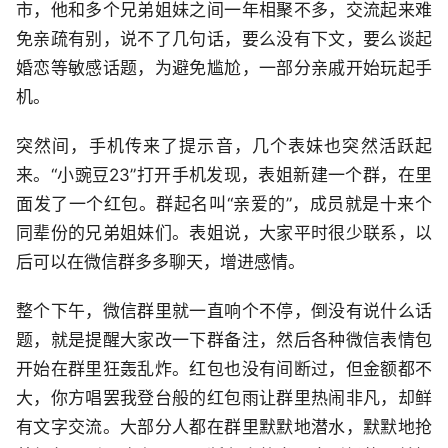
市，他和多个兄弟姐妹之间一年相聚不多，交流起来难
免亲疏有别，说不了几句话，要么没有下文，要么谈起
婚恋等敏感话题，为避免尴尬，一部分亲戚开始玩起手
机。
突然间，手机传来了提示音，几个表妹也突然活跃起
来。“小豌豆23”打开手机发现，表姐新建一个群，在里
面发了一个红包。群起名叫“亲爱的”，成员就是十来个
同辈份的兄弟姐妹们。表姐说，大家平时很少联系，以
后可以在微信群多多聊天，增进感情。
整个下午，微信群里就一直响个不停，倒没有说什么话
题，就是提醒大家改一下群备注，然后各种微信表情包
开始在群里狂轰乱炸。红包也没有间断过，但金额都不
大，你方唱罢我登台般的红包雨让群里热闹非凡，却鲜
有文字交流。大部分人都在群里默默地潜水，默默地抢