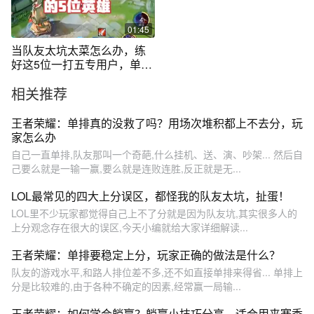
01:45
当队友太坑太菜怎么办，练
好这5位一打五专用户，单排
上分很轻松
相关推荐
王者荣耀：单排真的没救了吗？用场次堆积都上不去分，玩
家怎么办
自己一直单排,队友那叫一个奇葩,什么挂机、送、演、吵架... 然后自
己要么就是一输一赢,要么就是连败连胜,反正就是无...
LOL最常见的四大上分误区，都怪我的队友太坑，扯蛋！
LOL里不少玩家都觉得自己上不了分就是因为队友坑,其实很多人的
上分观念存在很大的误区,今天小编就给大家详细解读...
王者荣耀：单排要稳定上分，玩家正确的做法是什么？
队友的游戏水平,和路人排位差不多,还不如直接单排来得省... 单排上
分是比较难的,由于各种不确定的因素,经常赢一局输...
王者荣耀：如何学会躺赢？躺赢小技巧分享，适合用来赛季