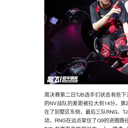
周决赛第二日TJB选手们状态有些
的NV战队的差距被拉大到14分。第
在了别墅区东侧，最后三队RNG、TJB
动，RNG在远点架住了Q9的进圈路