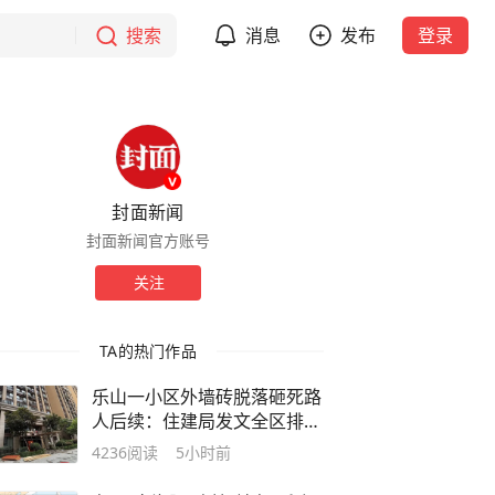
搜索
消息
发布
登录
封面新闻
封面新闻官方账号
关注
TA的热门作品
乐山一小区外墙砖脱落砸死路
人后续：住建局发文全区排查
整治，事发小区多楼栋打围排
4236
阅读
5小时前
危｜追踪到底