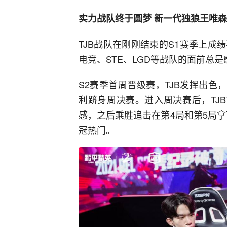
实力战队终于圆梦 新一代独狼王唯
TJB战队在刚刚结束的S1赛季上成
电竞、STE、LGD等战队的面前总
S2赛季首周晋级赛，TJB发挥出色
利跻身周决赛。进入周决赛后，TJ
感，之后乘胜追击在第4局和第5局拿
冠热门。