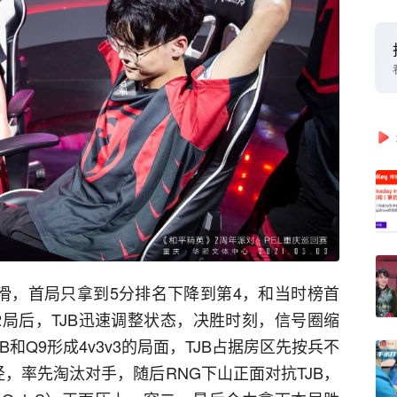
下滑，首局只拿到5分排名下降到第4，和当时榜首
2局后，TJB迅速调整状态，决胜时刻，信号圈缩
和Q9形成4v3v3的局面，TJB占据房区先按兵不
径，率先淘汰对手，随后RNG下山正面对抗TJB，