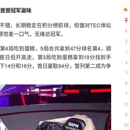
森首尝冠军滋味
绩不错，长期稳定在积分榜前排，但面对TEC体坛
1
是感觉差一口气，无缘总冠军。
2
，第4局吃到蛋糕，5局合共拿到47分排名第4，顺
3
B首日低开高走，第3局吃到蛋糕拿到19分找到手
4
下14分和16分，首日豪取64分，暂列第二成为争
5
6
7
8
9
10