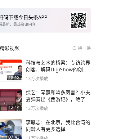
扫码下载今日头条APP
看最新、最热资讯内容
精彩视频
换一换
科技与艺术的桥梁：专访跨界
创客，解码DigiShow的创新
之路
18:18
13万
次播放
综艺：琴瑟和鸣多厉害？小夫
妻弹奏出《西游记》，绝了
12:14
12万
次播放
李胤志：在北京，我比台湾的
同龄人有更多选择
07:43
11万
次播放