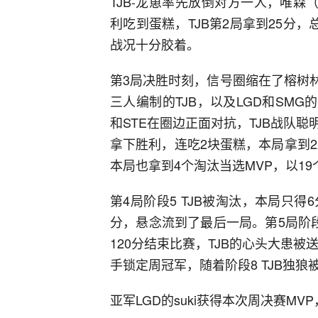
TJB-龙崽率先放倒对方一人，唯森
利吃到蛋糕，TJB第2局拿到25分
战况十分胶着。
第3局决胜时刻，信号圈缩在了榕树林
三人编制的TJB，以及LGD和SMG的
和STE在圈边正面对抗，TJB战队
拿下胜利，连吃2块蛋糕，本局拿到2
本局也拿到4个淘汰当选MVP，以1
第4局阶段5 TJB被淘汰，本局只得6
分，悬念流到了最后一局。第5局阶段
120分结束比赛，TJB的心头大患被送
手锁定周冠军，随着阶段8 TJB独狼
亚军LGD的suki获得本次周决赛M