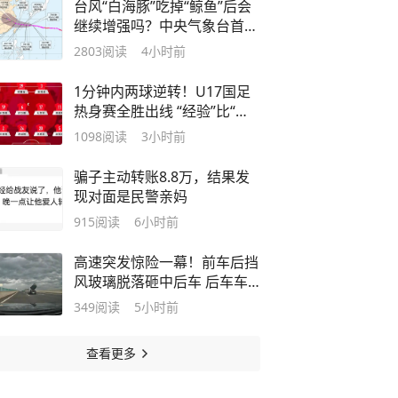
台风“白海豚”吃掉“鲸鱼”后会
继续增强吗？中央气象台首席
预报员答封面新闻
2803
阅读
4小时前
1分钟内两球逆转！U17国足
热身赛全胜出线 “经验”比“惊
艳”更珍贵
1098
阅读
3小时前
骗子主动转账8.8万，结果发
现对面是民警亲妈
915
阅读
6小时前
高速突发惊险一幕！前车后挡
风玻璃脱落砸中后车 后车车
主发声：事故原因仍不清楚
349
阅读
5小时前
查看更多