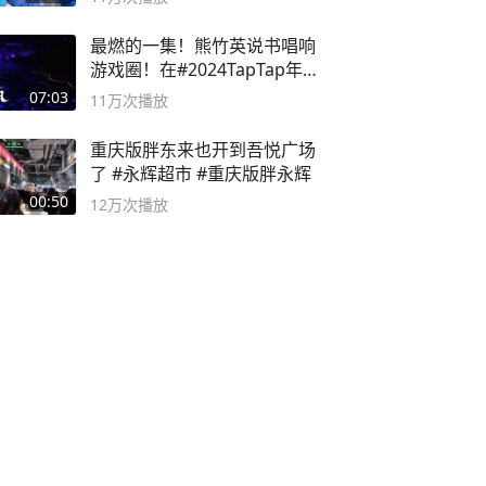
最燃的一集！熊竹英说书唱响
游戏圈！在#2024TapTap年
度游戏大赏
07:03
11万
次播放
重庆版胖东来也开到吾悦广场
了 #永辉超市 #重庆版胖永辉
00:50
12万
次播放