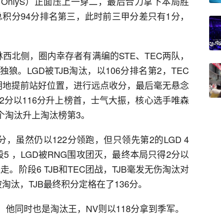
（OnlyS）正面压上一穿二，最后合力拿下本局胜
，总积分94分排名第三，此时前三甲分差只有1分，
西北侧，圈内幸存者有满编的STE、TEC两队，
独狼。LGD被TJB淘汰，以106分排名第2，TEC
聪明地提前站好位置，进行远点收分，最后毫无悬念
2分以116分升上榜首，士气大振，核心选手唯森
9个淘汰升上淘汰榜第3。
分，虽然仍以122分领跑，但只领先第2的LGD 4
5 ，LGD被RNG围攻团灭，最终本局只得2分以
走。阶段6 TJB和TEC团战，TJB毫发无伤淘汰对
被淘汰，TJB最终积分定格在了136分。
VP，他同时也是淘汰王，NV则以118分拿到季军。