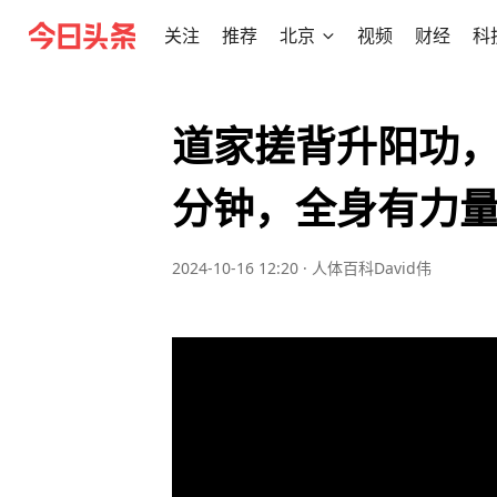
关注
推荐
北京
视频
财经
科
道家搓背升阳功，
分钟，全身有力
2024-10-16 12:20
·
人体百科David伟