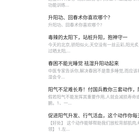
功能训练...
升阳功、回春术你喜欢哪个？
升阳功、回春术你喜欢哪个?
毒辣的太阳下，站桩升阳，抱神守一
今天的北京,骄阳似火,天空没有一丝云彩,阳光
过晒太阳,...
春困不能光睡觉 祛湿升阳动起来
中医专家告诉你,解决春困不是靠多睡觉,而应该祛
湿会令...
阳气不足难长寿！付国兵教你三套动作，
假若阳气不能发挥其重要作用,人就会减损寿命或夭
腑。1、一...
促进阳气升发、行气活血，这个动作你每
【好处】 这个动作能够帮助我们放松背部肌肉,
领】 1.左...