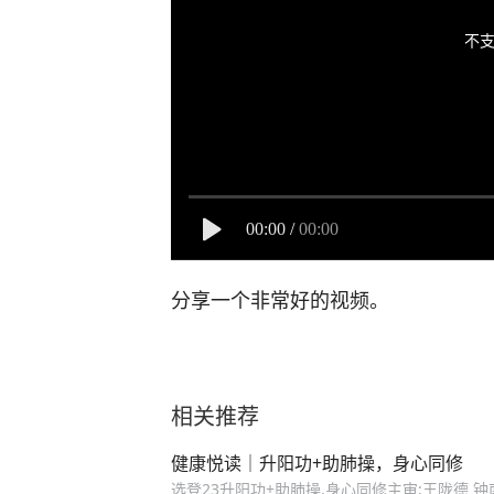
不支
00:00
/
00:00
分享一个非常好的视频。
相关推荐
健康悦读｜升阳功+助肺操，身心同修
选登23升阳功+助肺操,身心同修主审:王陇德 