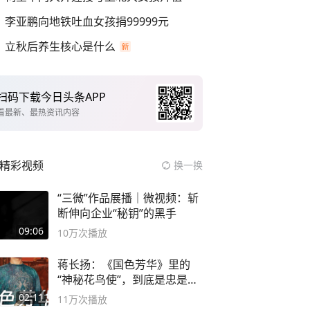
李亚鹏向地铁吐血女孩捐99999元
立秋后养生核心是什么
扫码下载今日头条APP
看最新、最热资讯内容
精彩视频
换一换
“三微”作品展播｜微视频：斩
断伸向企业“秘钥”的黑手
09:06
10万
次播放
蒋长扬：《国色芳华》里的
“神秘花鸟使”，到底是忠是
奸？
02:11
11万
次播放