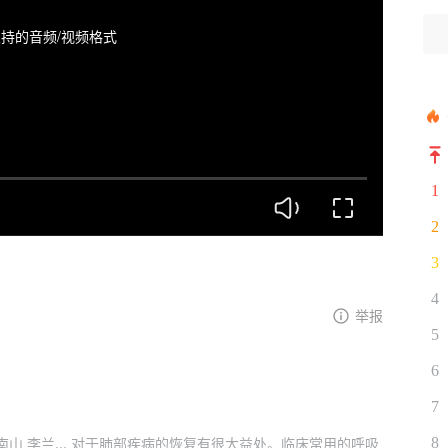
持的音频/视频格式
1
2
3
4
举报
5
6
7
8
钟南山 李兰... 对于肺部疾病的恢复有很大益处。临床常用的呼吸