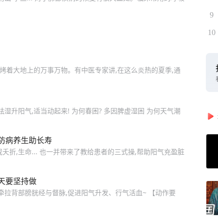
9
10
炙烤着大地上的万事万物。有中医专家讲,在这么炎热的夏季,通
湿升阳气,适当动起来! 为何春困? 多因脾虚湿困 为何天气潮
防病养生助长寿
折,生命... 也一并带来了教给患者的三式操,帮助阳气充盈脏
天要坚持做
牵拉背部膀胱经与督脉,促进阳气升发、行气活血~ 【动作要