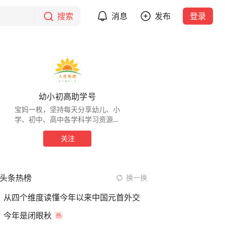
搜索
消息
发布
登录
幼小初高助学号
宝妈一枚，坚持每天分享幼儿、小
学、初中、高中各学科学习资源，
帮助宝爸宝妈快乐辅导！所有作品
关注
均使用了护眼色，建议使用Pad或
电纸书等大屏设备观看
头条热榜
换一换
从四个维度读懂今年以来中国元首外交
今年是闭眼秋