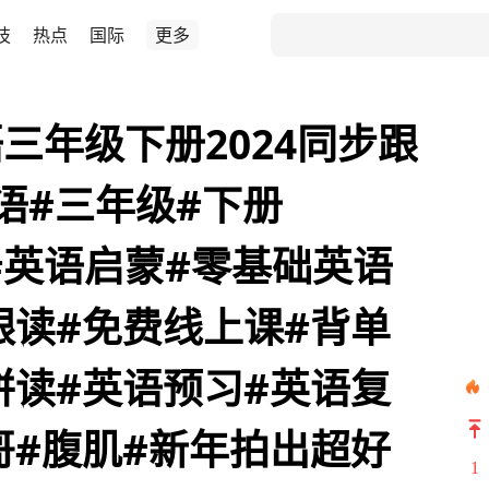
技
热点
国际
更多
三年级下册2024同步跟
英语#三年级#下册
版#英语启蒙#零基础英语
跟读#免费线上课#背单
拼读#英语预习#英语复
哥#腹肌#新年拍出超好
1