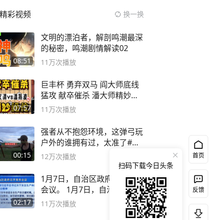
精彩视频
换一换
文明的漂泊者，解剖鸣潮最深
的秘密，鸣潮剧情解读02
08:51
11万
次播放
巨丰杯 勇弃双马 阎大师底线
猛攻 献卒催杀 潘大师精妙入
局
07:57
11万
次播放
强者从不抱怨环境，这弹弓玩
户外的谁拥有过，太准了#弹
弓#户外
00:15
首页
12万
次播放
扫码下载今日头条
1月7日，自治区政府召开常务
会议。 1月7日，自治区党委
反馈
副书记
02:17
11万
次播放