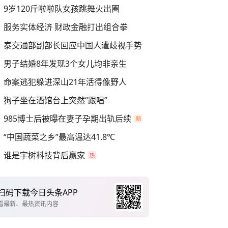
9岁120斤啦啦队女孩跳舞火出圈
服务实体经济 财政金融打出组合拳
泰交通部副部长回应中国人遭歧视手势
男子结婚8年发现3个女儿均非亲生
命案逃犯躲进深山21年活得像野人
狗子坐在酒馆台上突然“跟唱”
985博士后被曝在妻子孕期出轨后续
“中国蔬菜之乡”最高温达41.8℃
谁是宇树科技背后赢家
扫码下载今日头条APP
看最新、最热资讯内容