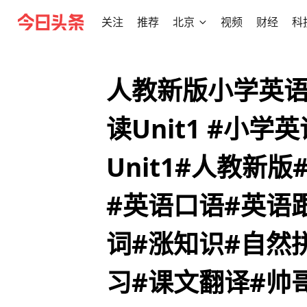
关注
推荐
北京
视频
财经
科
人教新版小学英语
读Unit1 #小学
Unit1#人教新
#英语口语#英语
词#涨知识#自然
习#课文翻译#帅