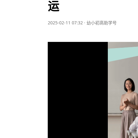
运
2025-02-11 07:32
·
幼小初高助学号